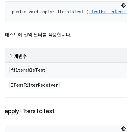
public void applyFiltersToTest (
ITestFilterReceive
테스트에 전역 필터를 적용합니다.
매개변수
filterable
Test
ITest
Filter
Receiver
apply
Filters
To
Test