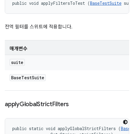
public void applyFiltersToTest (
BaseTestSuite
 suit
전역 필터를 스위트에 적용합니다.
매개변수
suite
Base
Test
Suite
apply
Global
Strict
Filters
public static void applyGlobalStrictFilters (
BaseT