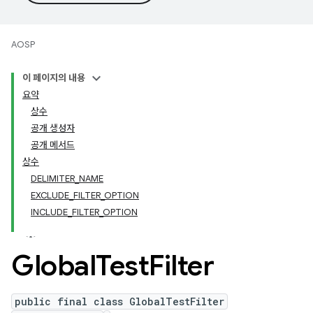
AOSP
이 페이지의 내용
요약
상수
공개 생성자
공개 메서드
상수
DELIMITER_NAME
EXCLUDE_FILTER_OPTION
INCLUDE_FILTER_OPTION
Global
Test
Filter
public final class GlobalTestFilter