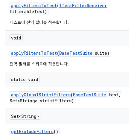
apply
Filters
To
Test
(
ITest
Filter
Receiver
filterable
Test)
테스트에 전역 필터를 적용합니다.
void
apply
Filters
To
Test
(
Base
Test
Suite
suite)
전역 필터를 스위트에 적용합니다.
static void
apply
Global
Strict
Filters
(
Base
Test
Suite
test
,
Set<String> strict
Filters)
Set<String>
get
Exclude
Filters
()