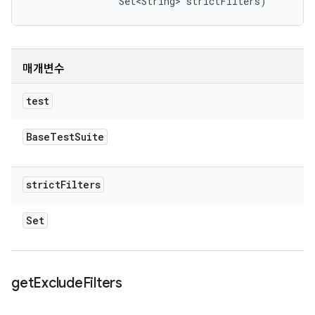
                Set<String> strictFilters)
매개변수
test
Base
Test
Suite
strict
Filters
Set
get
Exclude
Filters