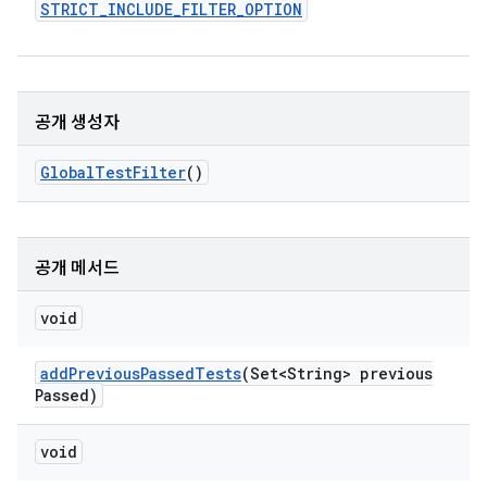
STRICT
_
INCLUDE
_
FILTER
_
OPTION
공개 생성자
Global
Test
Filter
()
공개 메서드
void
add
Previous
Passed
Tests
(Set<String> previous
Passed)
void