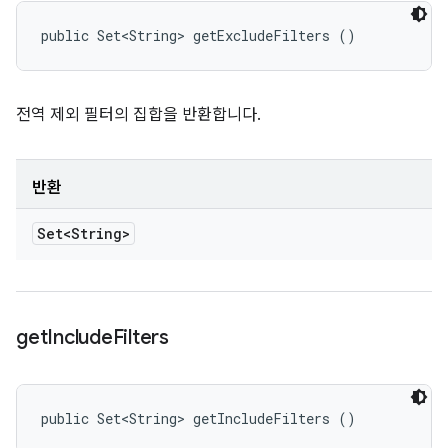
public Set<String> getExcludeFilters ()
전역 제외 필터의 집합을 반환합니다.
반환
Set<String>
get
Include
Filters
public Set<String> getIncludeFilters ()