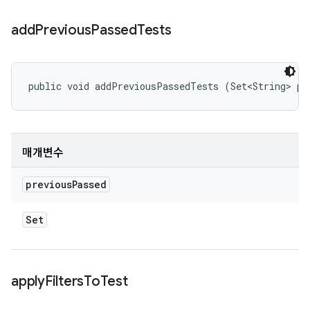
add
Previous
Passed
Tests
public void addPreviousPassedTests (Set<String> pr
매개변수
previous
Passed
Set
apply
Filters
To
Test