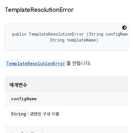
Template
Resolution
Error
public TemplateResolutionError (String configName, 
                String templateName)
TemplateResolutionError
를 만듭니다.
매개변수
config
Name
String
: 관련된 구성 이름