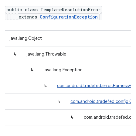
public class TemplateResolutionError
extends
ConfigurationException
java.lang.Object
↳
java.lang.Throwable
↳
java.lang.Exception
↳
com.android.tradefed.error.HarnessExc
↳
com.android.tradefed.config.Co
↳
com.android.tradefed.con