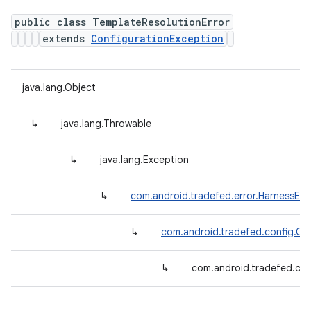
public class TemplateResolutionError
extends
ConfigurationException
java.lang.Object
↳
java.lang.Throwable
↳
java.lang.Exception
↳
com.android.tradefed.error.HarnessExc
↳
com.android.tradefed.config.Co
↳
com.android.tradefed.con