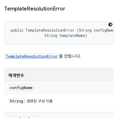
Template
Resolution
Error
public TemplateResolutionError (String configName, 
                String templateName)
TemplateResolutionError
를 만듭니다.
매개변수
config
Name
String
: 관련된 구성 이름