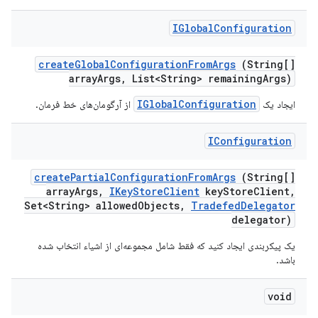
IGlobal
Configuration
create
Global
Configuration
From
Args
(String[]
array
Args
,
List<String> remaining
Args)
IGlobalConfiguration
ایجاد یک
از آرگومان‌های خط فرمان.
IConfiguration
create
Partial
Configuration
From
Args
(String[]
array
Args
,
IKey
Store
Client
key
Store
Client
,
Set<String> allowed
Objects
,
Tradefed
Delegator
delegator)
یک پیکربندی ایجاد کنید که فقط شامل مجموعه‌ای از اشیاء انتخاب شده
باشد.
void