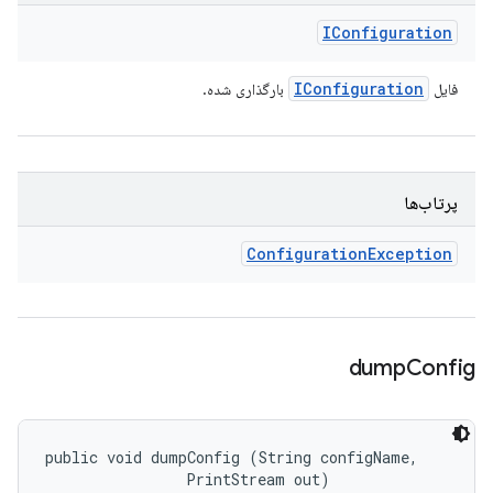
IConfiguration
IConfiguration
فایل
بارگذاری شده.
پرتاب‌ها
Configuration
Exception
dump
Config
public void dumpConfig (String configName, 

                PrintStream out)