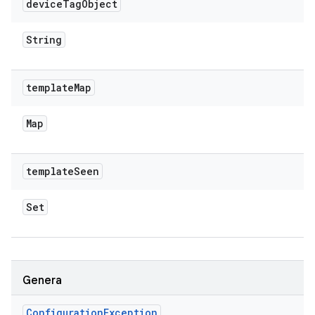
device
Tag
Object
String
template
Map
Map
template
Seen
Set
Genera
Configuration
Exception