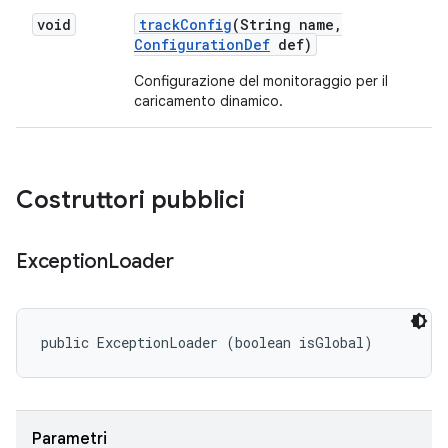
void
track
Config
(String name
,
Configuration
Def
def)
Configurazione del monitoraggio per il
caricamento dinamico.
Costruttori pubblici
Exception
Loader
public ExceptionLoader (boolean isGlobal)
Parametri