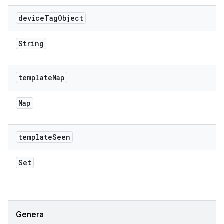
device
Tag
Object
String
template
Map
Map
template
Seen
Set
Genera