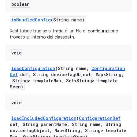
boolean
is
Bundled
Config
(String name)
Restituisce true se si tratta di un file di configurazione
trovato all'interno del classpath.
void
load
Configuration
(String name
,
Configuration
Def
def
,
String device
Tag
Object
,
Map<String
,
String> template
Map
,
Set<String> template
Seen)
void
load
Included
Configuration
(
Configuration
Def
def
,
String parent
Name
,
String name
,
String
device
Tag
Object
,
Map<String
,
String> template
Map
,
Set<String> template
Seen)