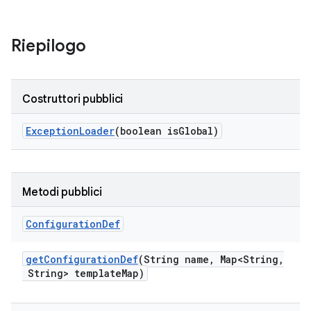
Riepilogo
Costruttori pubblici
Exception
Loader
(boolean is
Global)
Metodi pubblici
Configuration
Def
get
Configuration
Def
(String name
,
Map<String
,
String> template
Map)