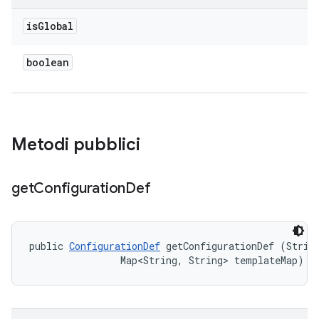
is
Global
boolean
Metodi pubblici
get
Configuration
Def
public 
ConfigurationDef
 getConfigurationDef (String
                Map<String, String> templateMap)