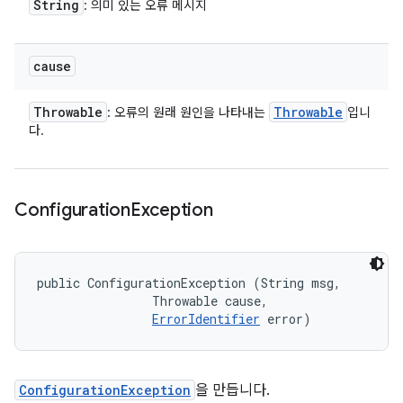
String
: 의미 있는 오류 메시지
cause
Throwable
Throwable
: 오류의 원래 원인을 나타내는
입니
다.
Configuration
Exception
public ConfigurationException (String msg, 

                Throwable cause, 

ErrorIdentifier
 error)
ConfigurationException
을 만듭니다.