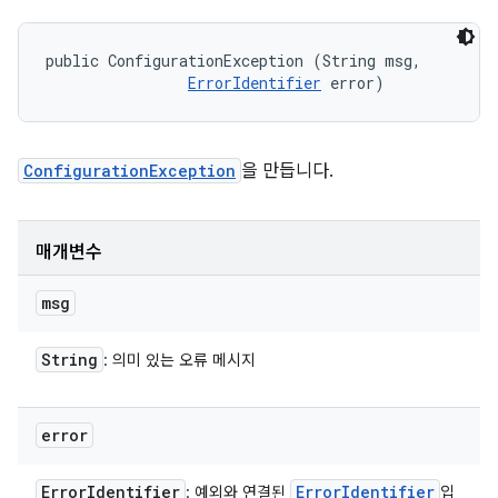
public ConfigurationException (String msg, 

ErrorIdentifier
 error)
ConfigurationException
을 만듭니다.
매개변수
msg
String
: 의미 있는 오류 메시지
error
Error
Identifier
Error
Identifier
: 예외와 연결된
입