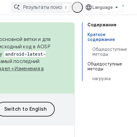
/
Содержание
Краткое
основной ветки и для
содержание
исходный код в AOSP
Общедоступные
ку
android-latest-
методы
 самый последний
Общедоступные
здел «Изменения в
методы
нагрузка