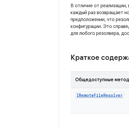
В отличие от реализации,
каждый раз возвращает но
предположении, что резол
конфигурации. Это справе
для любого резолвера, до
Краткое содер
Общедоступные мето
IRemote
File
Resolver