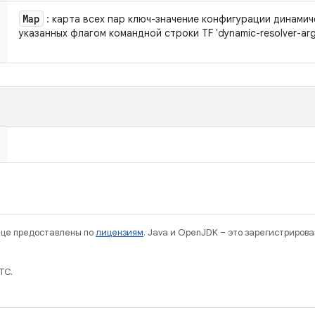
Map
: карта всех пар ключ-значение конфигурации динамич
указанных флагом командной строки TF 'dynamic-resolver-arg
нице предоставлены по
лицензиям
. Java и OpenJDK – это зарегистриров
TC.