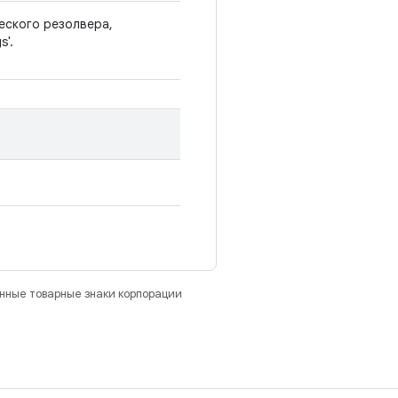
еского резолвера,
s'.
анные товарные знаки корпорации