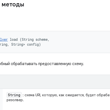
 методы
lver
 load (String scheme, 

ring, String> config)
обный обрабатывать предоставленную схему.
String
: схема URI, которую, как ожидается, будет обраб
резолвер.