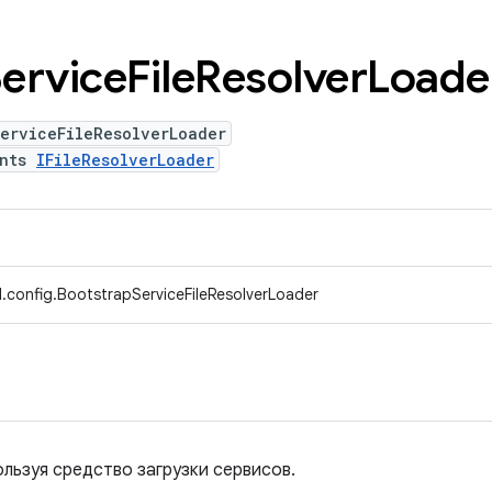
ervice
File
Resolver
Loade
erviceFileResolverLoader
ents
IFileResolverLoader
.config.BootstrapServiceFileResolverLoader
ользуя средство загрузки сервисов.