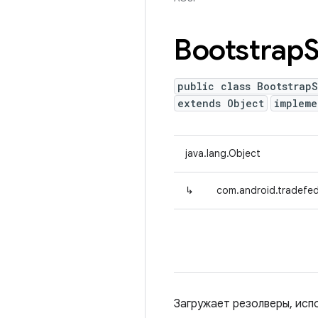
Bootstrap
S
public class BootstrapS
extends Object
implem
java.lang.Object
↳
com.android.tradefed
Загружает резолверы, исп