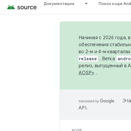
Документация
Поиск кода And
Начиная с 2026 года, 
обеспечения стабильн
во 2-м и 4-м квартала
release
. Ветка
andro
релиз, выпущенный в 
AOSP»
.
Эта
API
.
AOSP