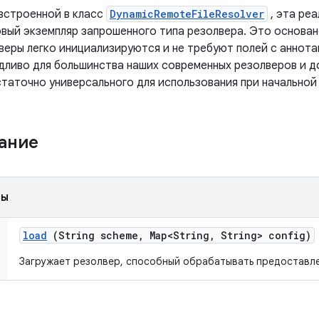
 встроенной в класс
DynamicRemoteFileResolver
, эта реа
вый экземпляр запрошенного типа резолвера. Это основа
веры легко инициализируются и не требуют полей с аннот
дливо для большинства наших современных резолверов и 
статочно универсального для использования при начальной 
жание
ды
load
(String scheme
,
Map<String
,
String> config)
Загружает резолвер, способный обрабатывать предоставле