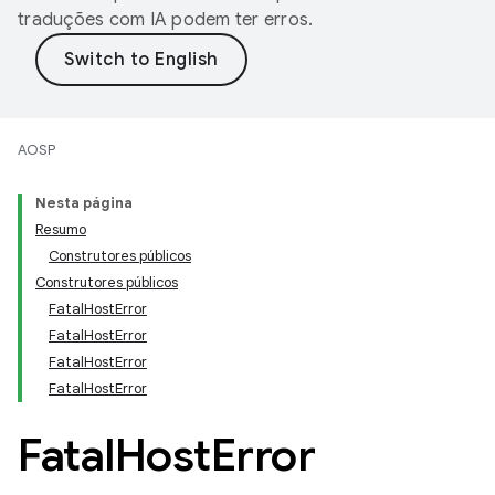
traduções com IA podem ter erros.
AOSP
Nesta página
Resumo
Construtores públicos
Construtores públicos
FatalHostError
FatalHostError
FatalHostError
FatalHostError
Fatal
Host
Error