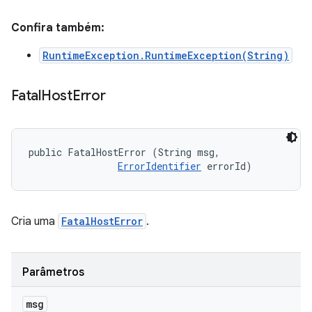
Confira também:
RuntimeException.RuntimeException(String)
Fatal
Host
Error
public FatalHostError (String msg, 

ErrorIdentifier
 errorId)
Cria uma
FatalHostError
.
Parâmetros
msg