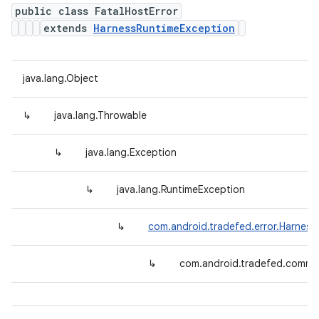
public class FatalHostError
extends
HarnessRuntimeException
java.lang.Object
↳
java.lang.Throwable
↳
java.lang.Exception
↳
java.lang.RuntimeException
↳
com.android.tradefed.error.Harnes
↳
com.android.tradefed.comman