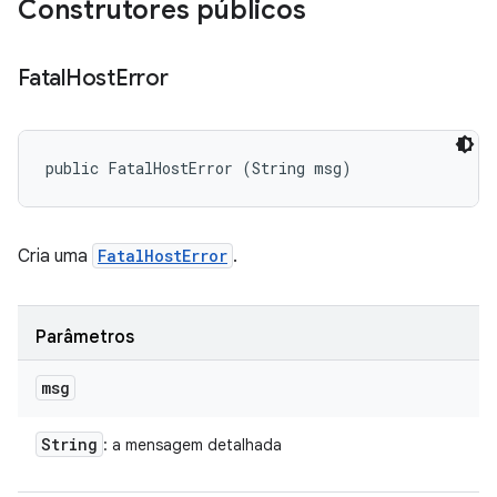
Construtores públicos
Fatal
Host
Error
public FatalHostError (String msg)
Cria uma
FatalHostError
.
Parâmetros
msg
String
: a mensagem detalhada