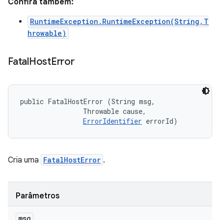
Confira também:
RuntimeException.RuntimeException(String,T
hrowable)
Fatal
Host
Error
public FatalHostError (String msg, 

                Throwable cause, 

ErrorIdentifier
 errorId)
Cria uma
FatalHostError
.
Parâmetros
msg