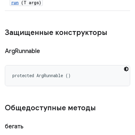
run
(T args)
Защищенные конструкторы
Arg
Runnable
protected ArgRunnable ()
Общедоступные методы
бегать