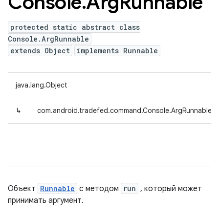
Console
.
Arg
Runnable
protected static abstract class
Console.ArgRunnable
extends Object
implements Runnable
java.lang.Object
↳
com.android.tradefed.command.Console.ArgRunnable<
Объект
Runnable
с методом
run
, который может
принимать аргумент.