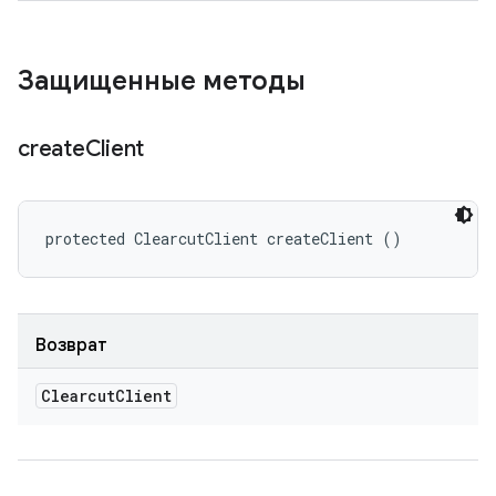
Защищенные методы
create
Client
protected ClearcutClient createClient ()
Возврат
Clearcut
Client