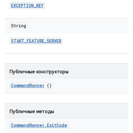
EXCEPTION
_
KEY
String
START
_
FEATURE
_
SERVER
Публичные конструкторы
Command
Runner
()
Публичные методы
Command
Runner
.
Exit
Code