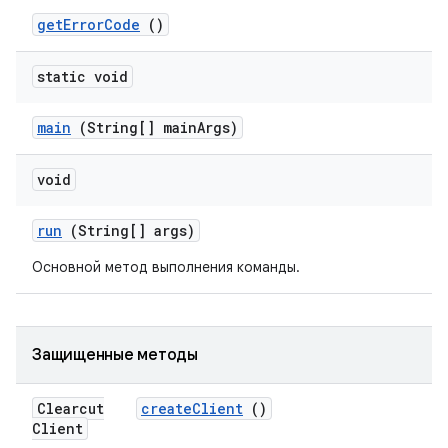
get
Error
Code
()
static void
main
(String[] main
Args)
void
run
(String[] args)
Основной метод выполнения команды.
Защищенные методы
Clearcut
create
Client
()
Client