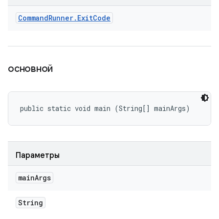
Command
Runner
.
Exit
Code
основной
public static void main (String[] mainArgs)
Параметры
main
Args
String