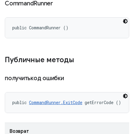
Command
Runner
public CommandRunner ()
Публичные методы
получитькод ошибки
public 
CommandRunner.ExitCode
 getErrorCode ()
Возврат