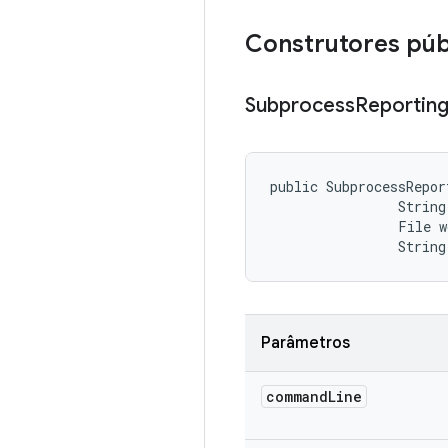
Construtores púb
Subprocess
Reportin
public SubprocessRepor
                String
                File w
                String
Parâmetros
command
Line