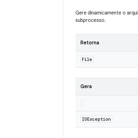
Gere dinamicamente o arquiv
subprocesso.
Retorna
File
Gera
IOException