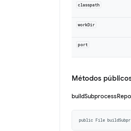
classpath
work
Dir
port
Métodos público
build
Subprocess
Repo
public File buildSubpr