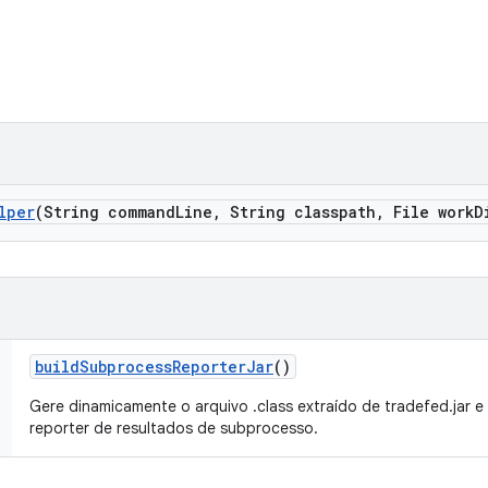
lper
(String command
Line
,
String classpath
,
File work
D
build
Subprocess
Reporter
Jar
()
Gere dinamicamente o arquivo .class extraído de tradefed.jar e
reporter de resultados de subprocesso.