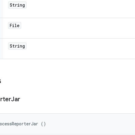
String
File
String
s
rter
Jar
ocessReporterJar ()