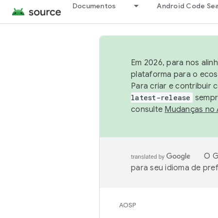
Documentos
Android Code Se
Em 2026, para nos alin
plataforma para o ecos
Para criar e contribuir
latest-release
sempre
consulte
Mudanças no
O G
para seu idioma de pre
AOSP