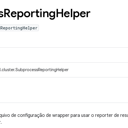
s
Reporting
Helper
sReportingHelper
.cluster.SubprocessReportingHelper
rquivo de configuração de wrapper para usar o reporter de re
.