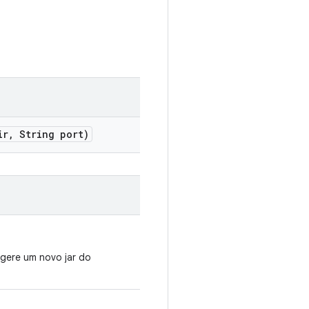
ir
,
String port)
 gere um novo jar do