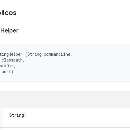
licos
g
Helper
tingHelper (String commandLine, 

 classpath, 

orkDir, 

 port)
String