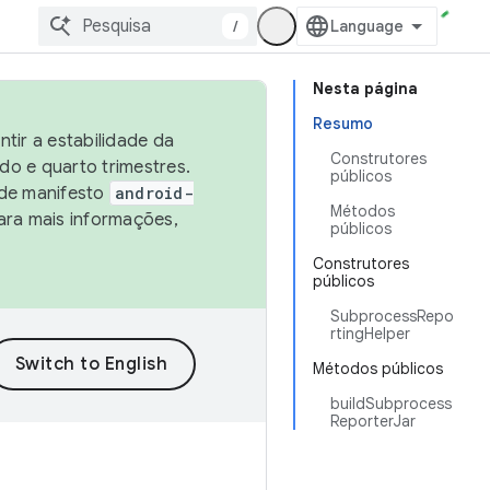
/
Nesta página
Resumo
tir a estabilidade da
Construtores
o e quarto trimestres.
públicos
 de manifesto
android-
Métodos
ara mais informações,
públicos
Construtores
públicos
SubprocessRepo
rtingHelper
Métodos públicos
buildSubprocess
ReporterJar