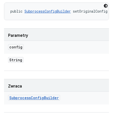
public 
SubprocessConfigBuilder
 setOriginalConfig (
Parametry
config
String
Zwraca
Subprocess
Config
Builder