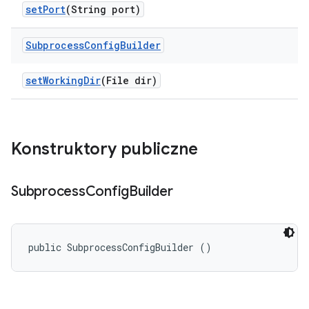
set
Port
(String port)
Subprocess
Config
Builder
set
Working
Dir
(File dir)
Konstruktory publiczne
Subprocess
Config
Builder
public SubprocessConfigBuilder ()