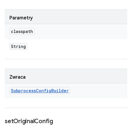
Parametry
classpath
String
Zwraca
Subprocess
Config
Builder
set
Original
Config