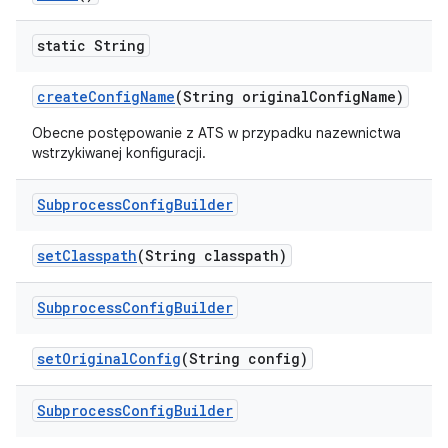
static String
create
Config
Name
(String original
Config
Name)
Obecne postępowanie z ATS w przypadku nazewnictwa
wstrzykiwanej konfiguracji.
Subprocess
Config
Builder
set
Classpath
(String classpath)
Subprocess
Config
Builder
set
Original
Config
(String config)
Subprocess
Config
Builder