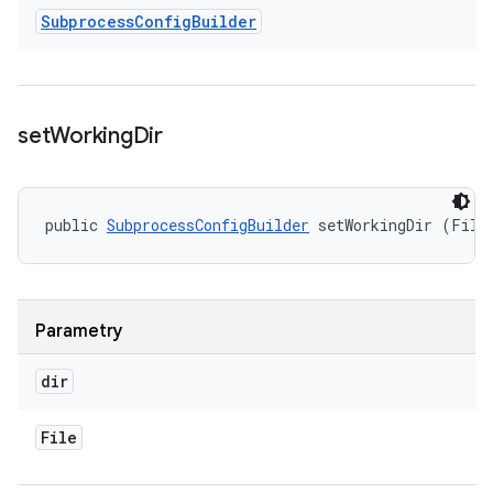
Subprocess
Config
Builder
set
Working
Dir
public 
SubprocessConfigBuilder
 setWorkingDir (File
Parametry
dir
File