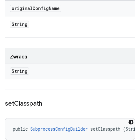
original
Config
Name
String
Zwraca
String
set
Classpath
public 
SubprocessConfigBuilder
 setClasspath (Strin