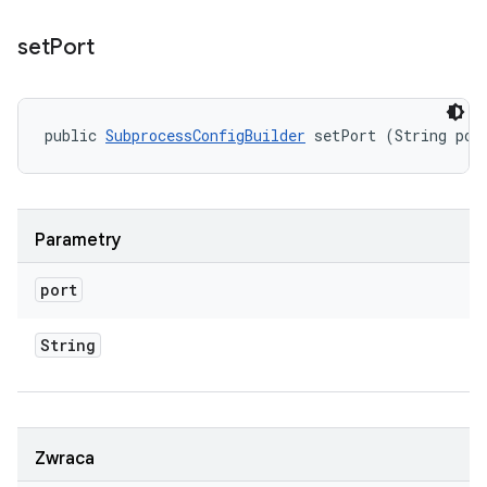
set
Port
public 
SubprocessConfigBuilder
 setPort (String por
Parametry
port
String
Zwraca