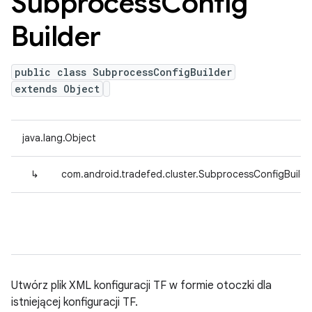
Subprocess
Config
Builder
public class SubprocessConfigBuilder
extends Object
java.lang.Object
↳
com.android.tradefed.cluster.SubprocessConfigBuilde
Utwórz plik XML konfiguracji TF w formie otoczki dla
istniejącej konfiguracji TF.