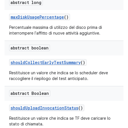
abstract long
max
Disk
Usage
Percentage
()
Percentuale massima di utilizzo del disco prima di
interrompere l'affitto di nuove attività aggiuntive.
abstract boolean
should
Collect
Early
Test
Summary
()
Restituisce un valore che indica se lo scheduler deve
raccogliere il riepilogo del test anticipato.
abstract Boolean
should
Upload
Invocation
Status
()
Restituisce un valore che indica se TF deve caricare lo
stato di chiamata.