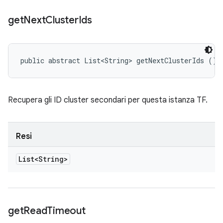
get
Next
Cluster
Ids
public abstract List<String> getNextClusterIds ()
Recupera gli ID cluster secondari per questa istanza TF.
Resi
List<String>
get
Read
Timeout