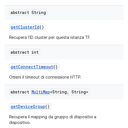
abstract String
get
Cluster
Id
()
Recupera l'ID cluster per questa istanza TF.
abstract int
get
Connect
Timeout
()
Ottieni il timeout di connessione HTTP.
abstract
Multi
Map
<String
,
String>
get
Device
Group
()
Recupera il mapping da gruppo di dispositivi a
dispositivo.