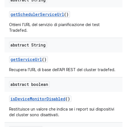
get
Scheduler
Service
Url
()
Ottieni l'URL del servizio di pianificazione dei test
Tradefed.
abstract String
get
Service
Url
()
Recupera l'URL di base dell'API REST del cluster tradefed.
abstract boolean
is
Device
Monitor
Disabled
()
Restituisce un valore che indica se i report sui dispositivi
del cluster sono disattivati.