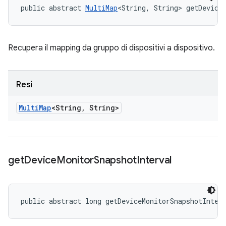
public abstract 
MultiMap
<String, String> getDevice
Recupera il mapping da gruppo di dispositivi a dispositivo.
Resi
Multi
Map
<String
,
String>
get
Device
Monitor
Snapshot
Interval
public abstract long getDeviceMonitorSnapshotInter