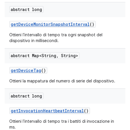
abstract long
get
Device
Monitor
Snapshot
Interval
()
Ottieni l'intervallo di tempo tra ogni snapshot del
dispositivo in millisecondi.
abstract Map<String
,
String>
get
Device
Tag
()
Ottieni la mappatura del numero di serie del dispositivo.
abstract long
get
Invocation
Heartbeat
Interval
()
Ottieni l'intervallo di tempo tra i battiti di invocazione in
ms.