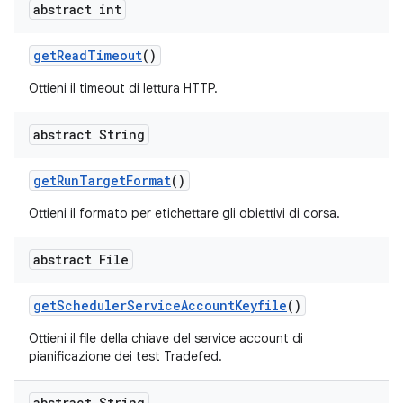
abstract int
get
Read
Timeout
()
Ottieni il timeout di lettura HTTP.
abstract String
get
Run
Target
Format
()
Ottieni il formato per etichettare gli obiettivi di corsa.
abstract File
get
Scheduler
Service
Account
Keyfile
()
Ottieni il file della chiave del service account di
pianificazione dei test Tradefed.
abstract String