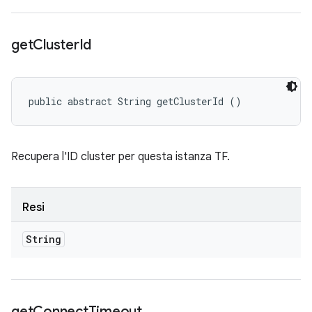
get
Cluster
Id
public abstract String getClusterId ()
Recupera l'ID cluster per questa istanza TF.
Resi
String
get
Connect
Timeout