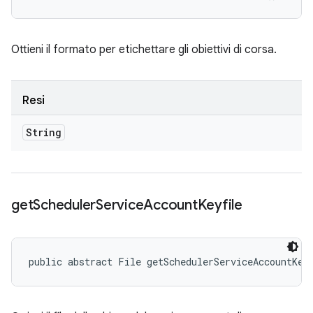
Ottieni il formato per etichettare gli obiettivi di corsa.
Resi
String
get
Scheduler
Service
Account
Keyfile
public abstract File getSchedulerServiceAccountKey