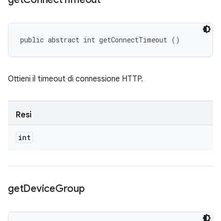
public abstract int getConnectTimeout ()
Ottieni il timeout di connessione HTTP.
Resi
int
get
Device
Group