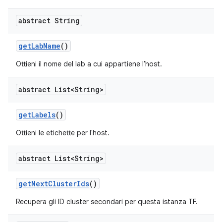
abstract String
get
Lab
Name
()
Ottieni il nome del lab a cui appartiene l'host.
abstract List<String>
get
Labels
()
Ottieni le etichette per l'host.
abstract List<String>
get
Next
Cluster
Ids
()
Recupera gli ID cluster secondari per questa istanza TF.