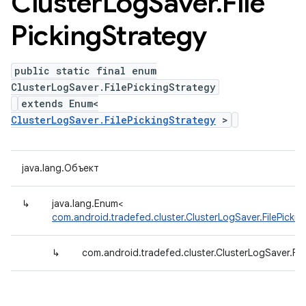
Cluster
Log
Saver
.
File
Picking
Strategy
public static final enum
ClusterLogSaver.FilePickingStrategy
extends Enum<
ClusterLogSaver.FilePickingStrategy
>
java.lang.Объект
↳
java.lang.Enum<
com.android.tradefed.cluster.ClusterLogSaver.FilePicki
↳
com.android.tradefed.cluster.ClusterLogSaver.Fil