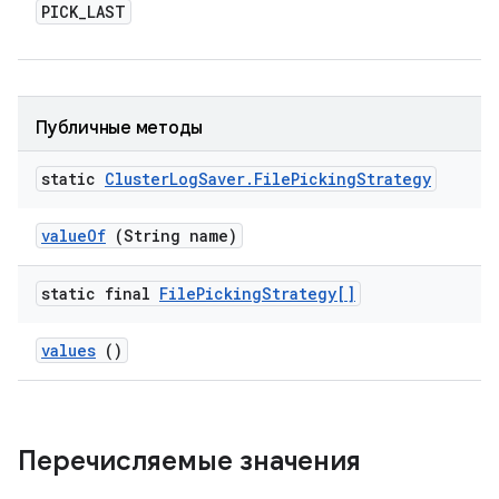
PICK
_
LAST
Публичные методы
static
Cluster
Log
Saver
.
File
Picking
Strategy
value
Of
(String name)
static final
File
Picking
Strategy[]
values
()
Перечисляемые значения