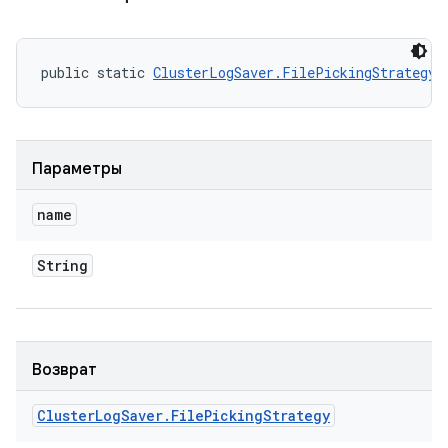
public static 
ClusterLogSaver.FilePickingStrategy
 
Параметры
name
String
Возврат
Cluster
Log
Saver
.
File
Picking
Strategy