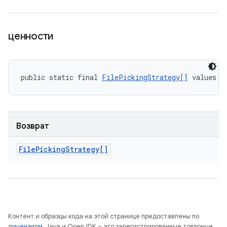
ценности
public static final 
FilePickingStrategy[]
 values (
Возврат
File
Picking
Strategy[]
Контент и образцы кода на этой странице предоставлены по
лицензиям
. Java и OpenJDK – это зарегистрированные товарные