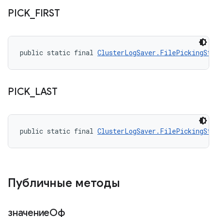
PICK
_
FIRST
public static final 
ClusterLogSaver.FilePickingStr
PICK
_
LAST
public static final 
ClusterLogSaver.FilePickingStr
Публичные методы
значениеОф