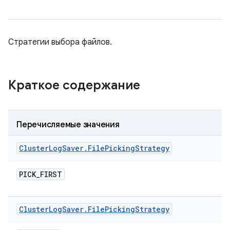
Стратегии выбора файлов.
Краткое содержание
Перечисляемые значения
Cluster
Log
Saver
.
File
Picking
Strategy
PICK
_
FIRST
Cluster
Log
Saver
.
File
Picking
Strategy