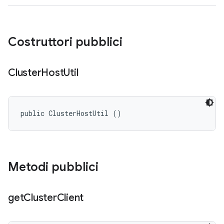
Costruttori pubblici
Cluster
Host
Util
public ClusterHostUtil ()
Metodi pubblici
get
Cluster
Client