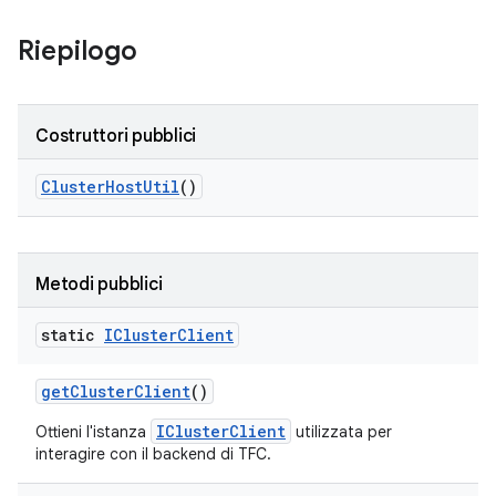
Riepilogo
Costruttori pubblici
Cluster
Host
Util
()
Metodi pubblici
static
ICluster
Client
get
Cluster
Client
()
IClusterClient
Ottieni l'istanza
utilizzata per
interagire con il backend di TFC.