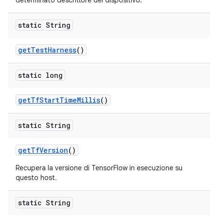
determinato descrittore del dispositivo.
static String
get
Test
Harness
()
static long
get
Tf
Start
Time
Millis
()
static String
get
Tf
Version
()
Recupera la versione di TensorFlow in esecuzione su
questo host.
static String