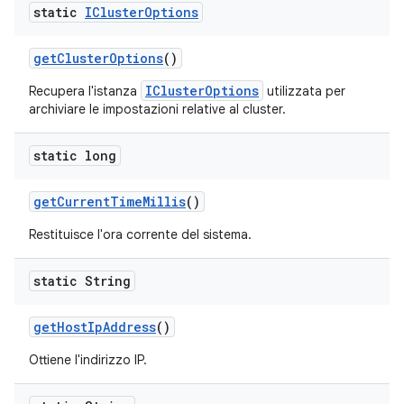
static
ICluster
Options
get
Cluster
Options
()
IClusterOptions
Recupera l'istanza
utilizzata per
archiviare le impostazioni relative al cluster.
static long
get
Current
Time
Millis
()
Restituisce l'ora corrente del sistema.
static String
get
Host
Ip
Address
()
Ottiene l'indirizzo IP.