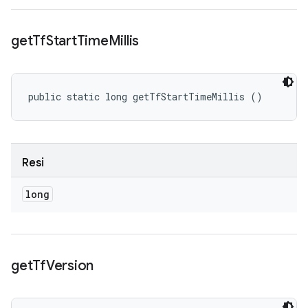
get
Tf
Start
Time
Millis
public static long getTfStartTimeMillis ()
Resi
long
get
Tf
Version