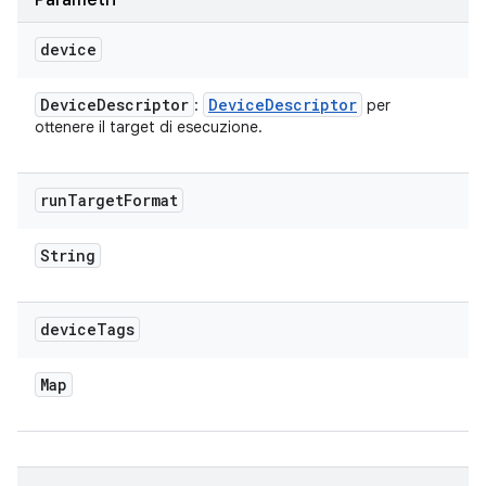
Parametri
device
Device
Descriptor
Device
Descriptor
:
per
ottenere il target di esecuzione.
run
Target
Format
String
device
Tags
Map