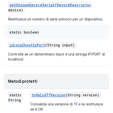
get
Unique
Device
Serial
(
Device
Descriptor
device)
Restituisce un numero di serie univoco per un dispositivo.
static boolean
is
Localhost
Ip
Port
(String input)
Controlla se un determinato input è una stringa IP:PORT di
localhost.
Metodi protetti
static
to
Valid
Tf
Version
(String version)
String
Convalida una versione di TF e la restituisce
se è OK.