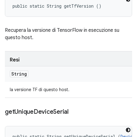
public static String getTfVersion ()
Recupera la versione di TensorFlow in esecuzione su
questo host.
Resi
String
la versione TF di questo host.
get
Unique
Device
Serial
public static String getUniqueDeviceSerial (
Device