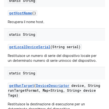
static String
get
Host
Name
()
Recupera il nome host.
static String
get
Local
Device
Serial
(String serial)
Restituisce un numero di serie del dispositivo locale per
un determinato numero di serie univoco del dispositivo.
static String
get
Run
Target
(
Device
Descriptor
device
,
String
run
Target
Format
,
Map<String
,
String> device
Tags)
Restituisce la destinazione di esecuzione per un