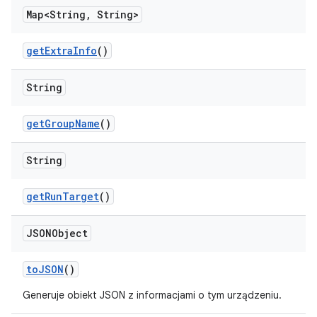
Map<String
,
String>
get
Extra
Info
()
String
get
Group
Name
()
String
get
Run
Target
()
JSONObject
to
JSON
()
Generuje obiekt JSON z informacjami o tym urządzeniu.