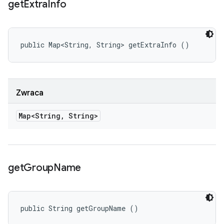
get
Extra
Info
public Map<String, String> getExtraInfo ()
Zwraca
Map<String
,
String>
get
Group
Name
public String getGroupName ()