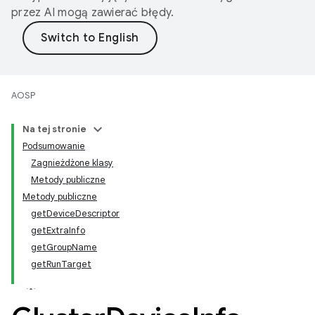
przez AI mogą zawierać błędy.
AOSP
Na tej stronie
Podsumowanie
Zagnieżdżone klasy
Metody publiczne
Metody publiczne
getDeviceDescriptor
getExtraInfo
getGroupName
getRunTarget