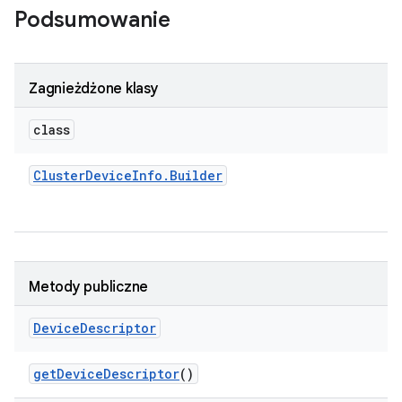
Podsumowanie
Zagnieżdżone klasy
class
Cluster
Device
Info
.
Builder
Metody publiczne
Device
Descriptor
get
Device
Descriptor
()