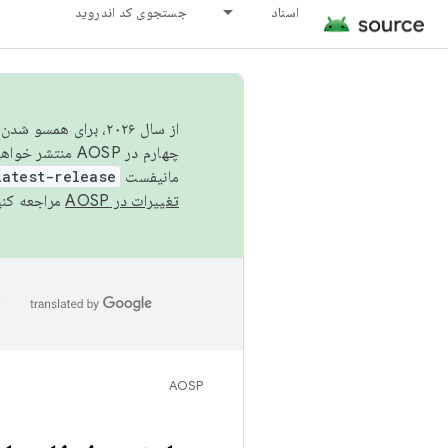
اسناد
جستجوی کد اندروید
از سال ۲۰۲۶، برای ه
چهارم در AOSP منتشر خواهیم کرد. برای ساخت و مشارکت در AOSP،
مانیفست
latest-release
تغییرات در AOSP
مراجعه کنی
ا
AOSP