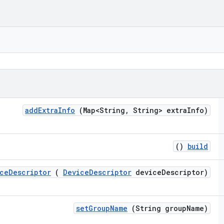
add
Extra
Info
(Map<String
,
String> extra
Info)
()
build
ce
Descriptor
(
Device
Descriptor
device
Descriptor)
set
Group
Name
(String group
Name)