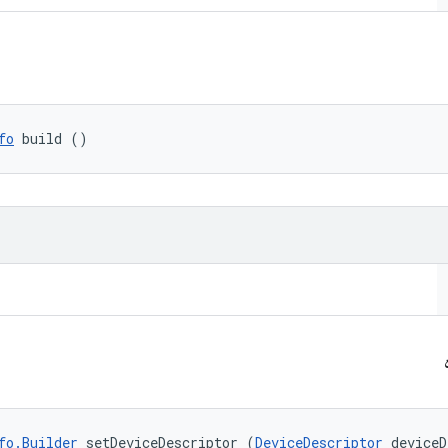
fo
 build ()
ه
fo.Builder
 setDeviceDescriptor (
DeviceDescriptor
 deviceD