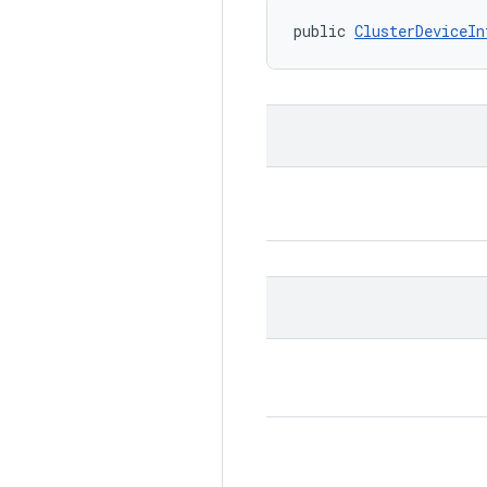
public 
ClusterDeviceIn