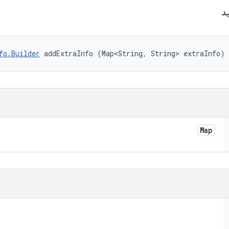
ید
fo.Builder
 addExtraInfo (Map<String, String> extraInfo)
Map