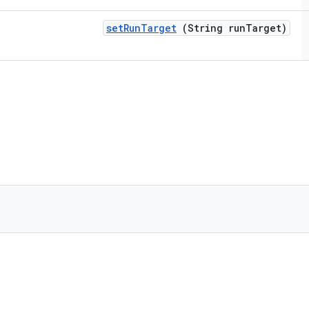
set
Run
Target
(String run
Target)