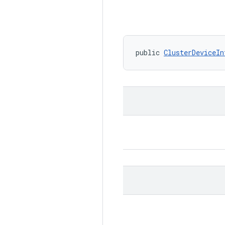
public 
ClusterDeviceIn