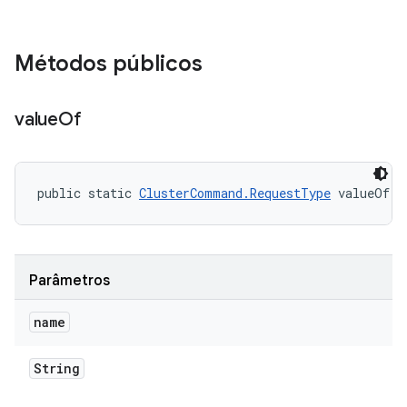
Métodos públicos
value
Of
public static 
ClusterCommand.RequestType
 valueOf (
Parâmetros
name
String