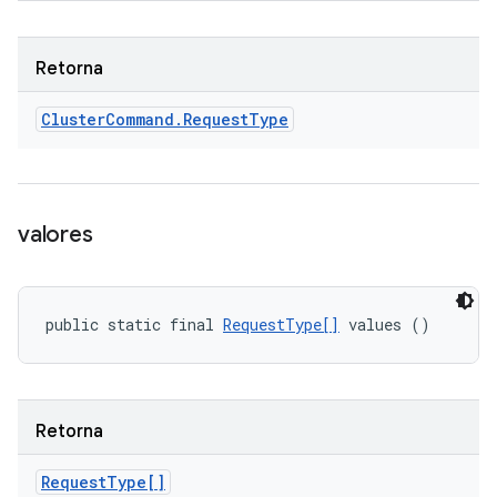
Retorna
Cluster
Command
.
Request
Type
valores
public static final 
RequestType[]
 values ()
Retorna
Request
Type[]