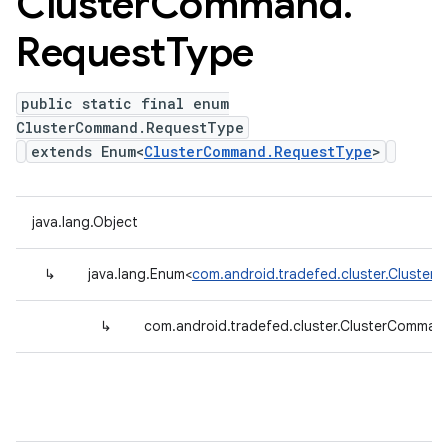
Cluster
Command
.
Request
Type
public static final enum
ClusterCommand.RequestType
extends Enum<
ClusterCommand.RequestType
>
java.lang.Object
↳
java.lang.Enum<
com.android.tradefed.cluster.Cluste
↳
com.android.tradefed.cluster.ClusterComma