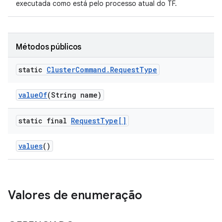
executada como está pelo processo atual do TF.
Métodos públicos
static
Cluster
Command
.
Request
Type
value
Of
(String name)
static final
Request
Type[]
values
()
Valores de enumeração