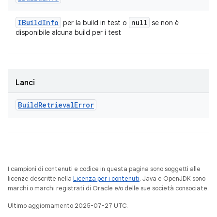
IBuild
Info
null
per la build in test o
se non è
disponibile alcuna build per i test
Lanci
Build
Retrieval
Error
I campioni di contenuti e codice in questa pagina sono soggetti alle
licenze descritte nella
Licenza per i contenuti
. Java e OpenJDK sono
marchi o marchi registrati di Oracle e/o delle sue società consociate.
Ultimo aggiornamento 2025-07-27 UTC.