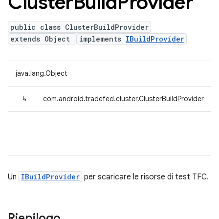
Cluster
Build
Provider
public class ClusterBuildProvider
extends Object
implements
IBuildProvider
java.lang.Object
↳
com.android.tradefed.cluster.ClusterBuildProvider
Un
IBuildProvider
per scaricare le risorse di test TFC.
Riepilogo