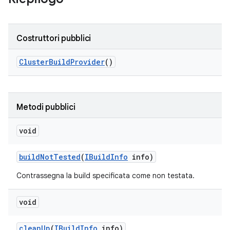
Costruttori pubblici
Cluster
Build
Provider
()
Metodi pubblici
void
build
Not
Tested
(
IBuild
Info
info)
Contrassegna la build specificata come non testata.
void
clean
Up
(
IBuild
Info
info)