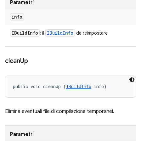
Parametri
info
IBuild
Info
IBuild
Info
: il
da reimpostare
clean
Up
public void cleanUp (
IBuildInfo
 info)
Elimina eventuali file di compilazione temporanei.
Parametri