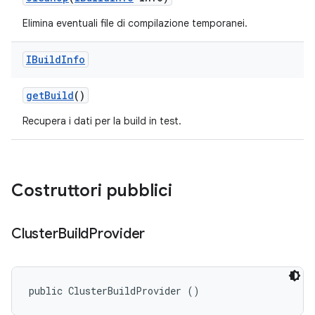
Elimina eventuali file di compilazione temporanei.
IBuild
Info
get
Build
()
Recupera i dati per la build in test.
Costruttori pubblici
Cluster
Build
Provider
public ClusterBuildProvider ()