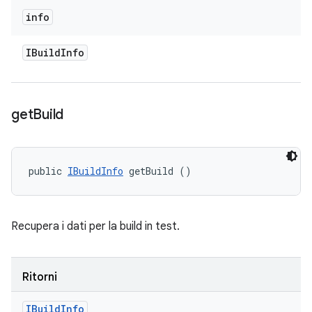
info
IBuild
Info
get
Build
public 
IBuildInfo
 getBuild ()
Recupera i dati per la build in test.
Ritorni
IBuild
Info