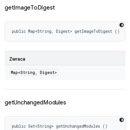
get
Image
To
Digest
public Map<String, Digest> getImageToDigest ()
Zwraca
Map<String
,
Digest>
get
Unchanged
Modules
public Set<String> getUnchangedModules ()