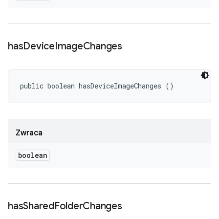
has
Device
Image
Changes
public boolean hasDeviceImageChanges ()
Zwraca
boolean
has
Shared
Folder
Changes