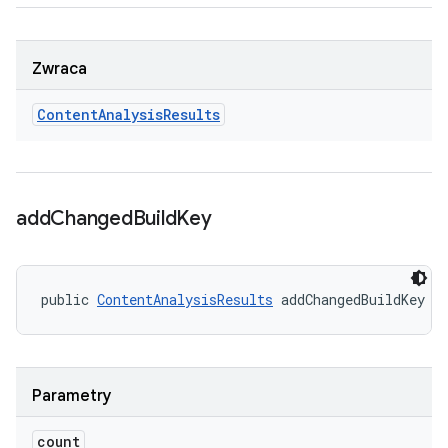
Zwraca
Content
Analysis
Results
add
Changed
Build
Key
public 
ContentAnalysisResults
 addChangedBuildKey (
Parametry
count