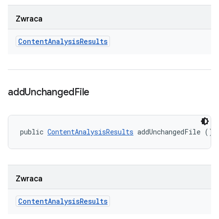
Zwraca
Content
Analysis
Results
add
Unchanged
File
public 
ContentAnalysisResults
 addUnchangedFile ()
Zwraca
Content
Analysis
Results