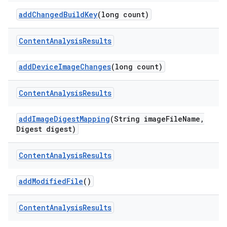
add
Changed
Build
Key
(long count)
Content
Analysis
Results
add
Device
Image
Changes
(long count)
Content
Analysis
Results
add
Image
Digest
Mapping
(String image
File
Name
,
Digest digest)
Content
Analysis
Results
add
Modified
File
()
Content
Analysis
Results