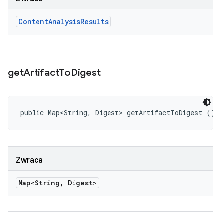
Content
Analysis
Results
get
Artifact
To
Digest
public Map<String, Digest> getArtifactToDigest ()
Zwraca
Map<String
,
Digest>