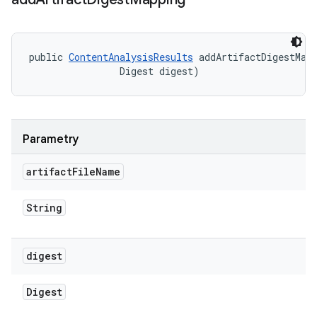
public 
ContentAnalysisResults
 addArtifactDigestMapp
                Digest digest)
Parametry
artifact
File
Name
String
digest
Digest