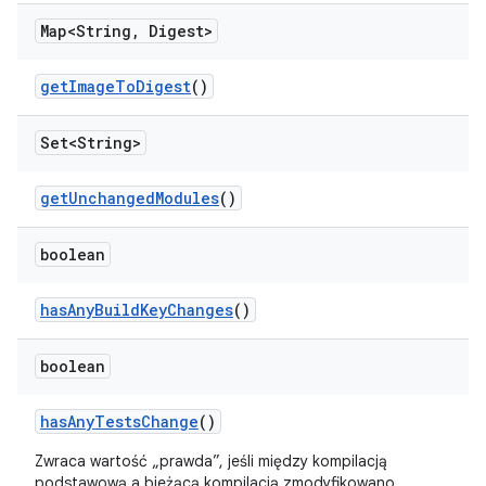
Map<String
,
Digest>
get
Image
To
Digest
()
Set<String>
get
Unchanged
Modules
()
boolean
has
Any
Build
Key
Changes
()
boolean
has
Any
Tests
Change
()
Zwraca wartość „prawda”, jeśli między kompilacją
podstawową a bieżącą kompilacją zmodyfikowano