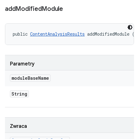
add
Modified
Module
public 
ContentAnalysisResults
 addModifiedModule (S
Parametry
module
Base
Name
String
Zwraca