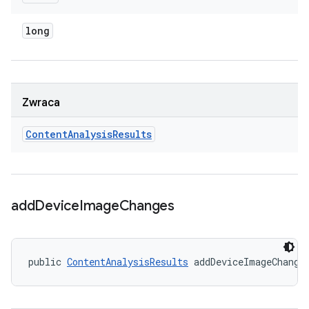
long
Zwraca
Content
Analysis
Results
add
Device
Image
Changes
public 
ContentAnalysisResults
 addDeviceImageChange