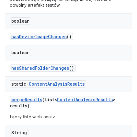
dowolny artefakt testów.
boolean
has
Device
Image
Changes
()
boolean
has
Shared
Folder
Changes
()
static
Content
Analysis
Results
merge
Results
(List<
Content
Analysis
Results
>
results)
Łączy listę wielu analiz.
String