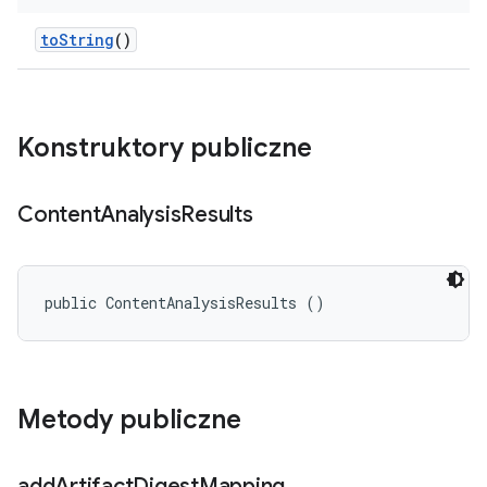
to
String
()
Konstruktory publiczne
Content
Analysis
Results
public ContentAnalysisResults ()
Metody publiczne
add
Artifact
Digest
Mapping