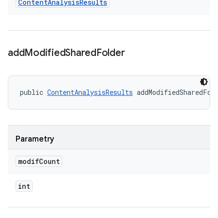
Content
Analysis
Results
add
Modified
Shared
Folder
public 
ContentAnalysisResults
 addModifiedSharedFol
Parametry
modif
Count
int