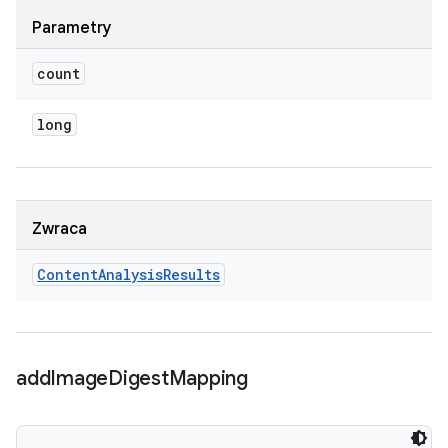
Parametry
count
long
Zwraca
Content
Analysis
Results
add
Image
Digest
Mapping