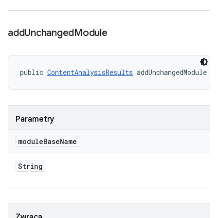
add
Unchanged
Module
public 
ContentAnalysisResults
 addUnchangedModule (
Parametry
module
Base
Name
String
Zwraca