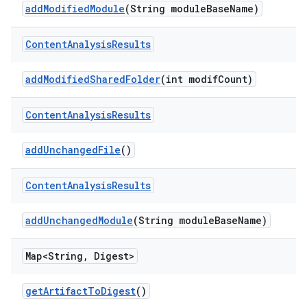
add
Modified
Module
(String module
Base
Name)
Content
Analysis
Results
add
Modified
Shared
Folder
(int modif
Count)
Content
Analysis
Results
add
Unchanged
File
()
Content
Analysis
Results
add
Unchanged
Module
(String module
Base
Name)
Map<String
,
Digest>
get
Artifact
To
Digest
()