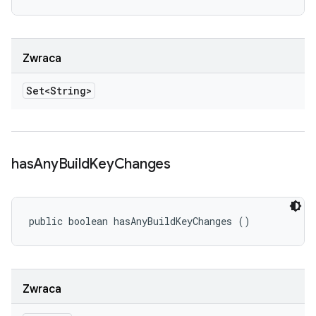
Zwraca
Set<String>
has
Any
Build
Key
Changes
public boolean hasAnyBuildKeyChanges ()
Zwraca