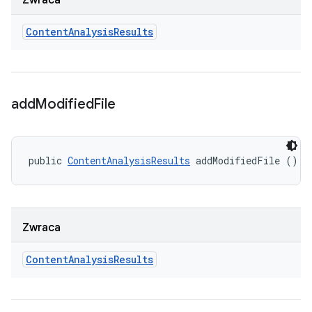
Zwraca
Content
Analysis
Results
add
Modified
File
public 
ContentAnalysisResults
 addModifiedFile ()
Zwraca
Content
Analysis
Results