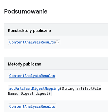
Podsumowanie
Konstruktory publiczne
Content
Analysis
Results
()
Metody publiczne
Content
Analysis
Results
add
Artifact
Digest
Mapping
(String artifact
File
Name
,
Digest digest)
Content
Analysis
Results