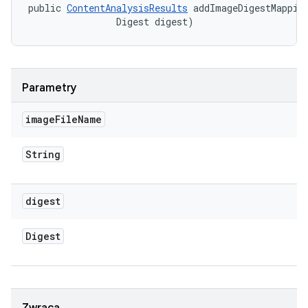
public 
ContentAnalysisResults
 addImageDigestMapping
                Digest digest)
Parametry
image
File
Name
String
digest
Digest