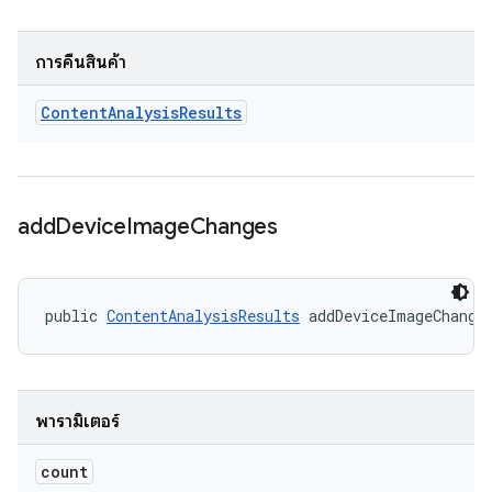
การคืนสินค้า
Content
Analysis
Results
add
Device
Image
Changes
public 
ContentAnalysisResults
 addDeviceImageChange
พารามิเตอร์
count