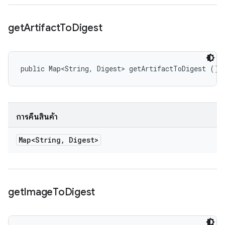
get
Artifact
To
Digest
public Map<String, Digest> getArtifactToDigest ()
การคืนสินค้า
Map<String
,
Digest>
get
Image
To
Digest