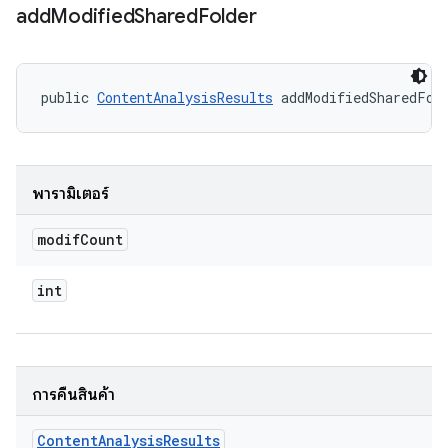
add
Modified
Shared
Folder
public 
ContentAnalysisResults
 addModifiedSharedFol
พารามิเตอร์
modif
Count
int
การคืนสินค้า
Content
Analysis
Results