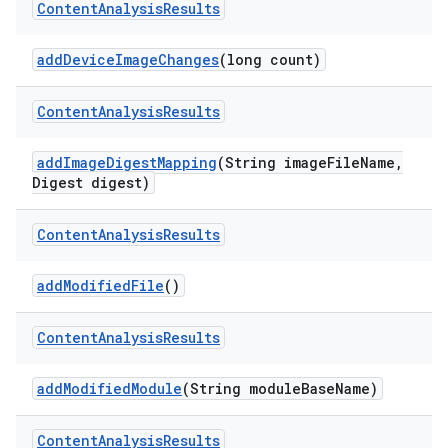
Content
Analysis
Results
add
Device
Image
Changes
(long count)
Content
Analysis
Results
add
Image
Digest
Mapping
(String image
File
Name
,
Digest digest)
Content
Analysis
Results
add
Modified
File
()
Content
Analysis
Results
add
Modified
Module
(String module
Base
Name)
Content
Analysis
Results