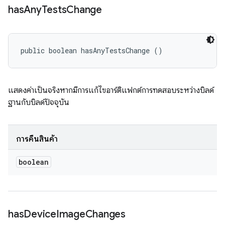
has
Any
Tests
Change
public boolean hasAnyTestsChange ()
แสดงค่าเป็นจริงหากมีการแก้ไขอาร์ติแฟกต์การทดสอบระหว่างบิลด์
ฐานกับบิลด์ปัจจุบัน
การคืนสินค้า
boolean
has
Device
Image
Changes