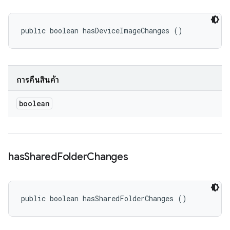
public boolean hasDeviceImageChanges ()
การคืนสินค้า
boolean
has
Shared
Folder
Changes
public boolean hasSharedFolderChanges ()