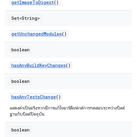
get
Image
To
Digest
()
Set<String>
get
Unchanged
Modules
()
boolean
has
Any
Build
Key
Changes
()
boolean
has
Any
Tests
Change
()
แสดงค่าเป็นจริงหากมีการแก้ไขอาร์ติแฟกต์การทดสอบระหว่างบิลด์
ฐานกับบิลด์ปัจจุบัน
boolean