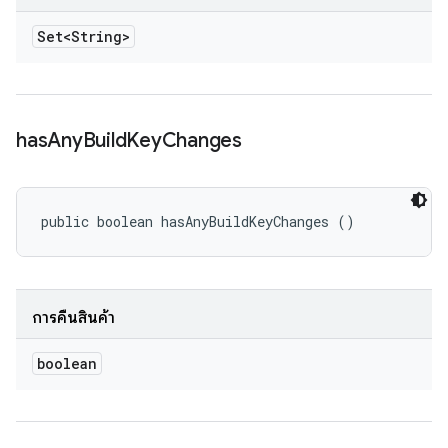
Set<String>
has
Any
Build
Key
Changes
public boolean hasAnyBuildKeyChanges ()
การคืนสินค้า
boolean