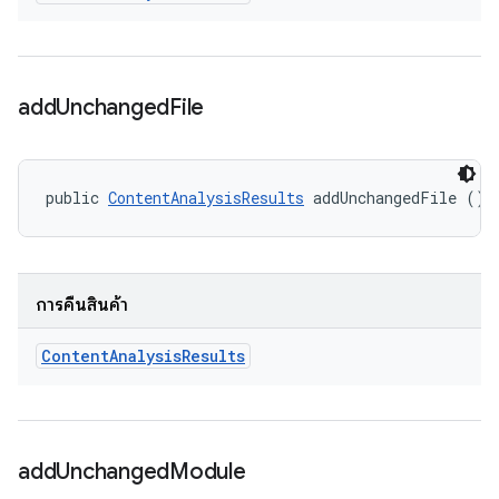
add
Unchanged
File
public 
ContentAnalysisResults
 addUnchangedFile ()
การคืนสินค้า
Content
Analysis
Results
add
Unchanged
Module