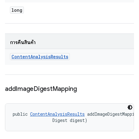
long
การคืนสินค้า
Content
Analysis
Results
add
Image
Digest
Mapping
public 
ContentAnalysisResults
 addImageDigestMapping
                Digest digest)