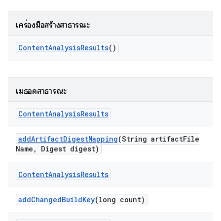
เครื่องมือสร้างสาธารณะ
Content
Analysis
Results
()
เมธอดสาธารณะ
Content
Analysis
Results
add
Artifact
Digest
Mapping
(String artifact
File
Name
,
Digest digest)
Content
Analysis
Results
add
Changed
Build
Key
(long count)