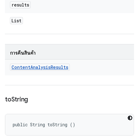
results
List
การคืนสินค้า
Content
Analysis
Results
to
String
public String toString ()