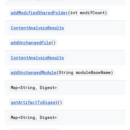
add
Modified
Shared
Folder
(int modif
Count)
Content
Analysis
Results
add
Unchanged
File
()
Content
Analysis
Results
add
Unchanged
Module
(String module
Base
Name)
Map<String
,
Digest>
get
Artifact
To
Digest
()
Map<String
,
Digest>