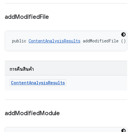
add
Modified
File
public 
ContentAnalysisResults
 addModifiedFile ()
การคืนสินค้า
Content
Analysis
Results
add
Modified
Module