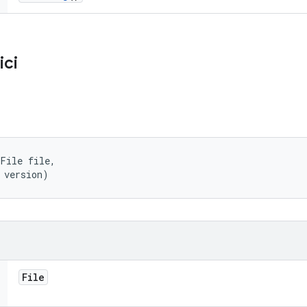
ici
File file, 

 version)
File