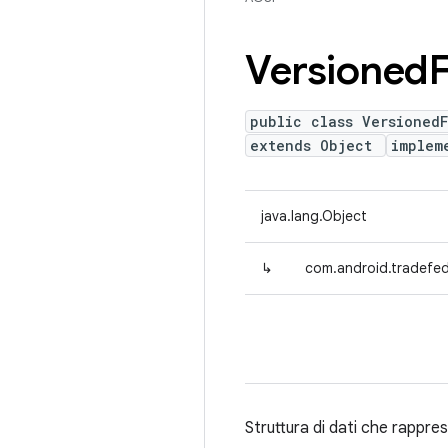
Versioned
F
public class VersionedF
extends Object
implem
java.lang.Object
↳
com.android.tradefed.
Struttura di dati che rappre