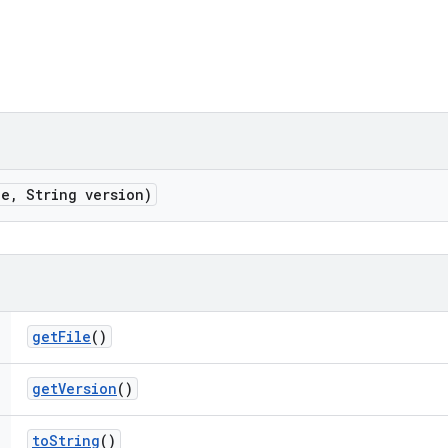
le
,
String version)
get
File
()
get
Version
()
to
String
()