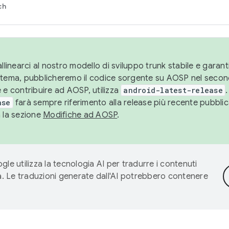
ch
llinearci al nostro modello di sviluppo trunk stabile e garantir
istema, pubblicheremo il codice sorgente su AOSP nel secon
 e contribuire ad AOSP, utilizza
android-latest-release
.
ase
farà sempre riferimento alla release più recente pubbli
a la sezione
Modifiche ad AOSP
.
gle utilizza la tecnologia AI per tradurre i contenuti
ta. Le traduzioni generate dall'AI potrebbero contenere