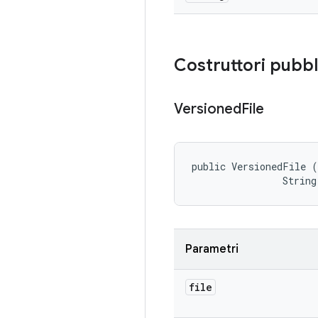
Costruttori pubbl
Versioned
File
public VersionedFile (
                String
Parametri
file