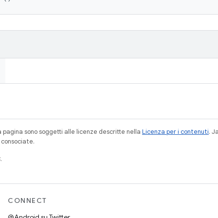
a pagina sono soggetti alle licenze descritte nella
Licenza per i contenuti
. 
à consociate.
.
CONNECT
@Android su Twitter