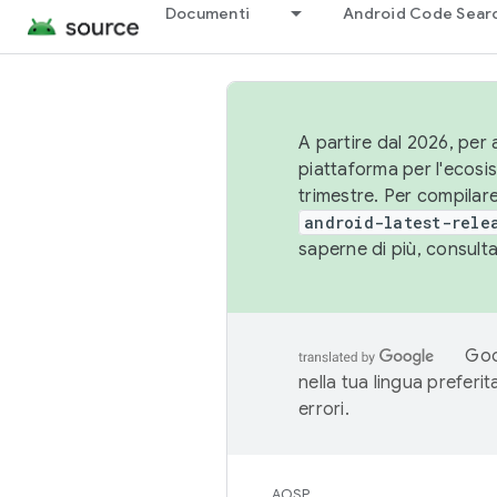
Documenti
Android Code Sear
A partire dal 2026, per a
piattaforma per l'ecos
trimestre. Per compilare
android-latest-rele
saperne di più, consult
Goo
nella tua lingua preferi
errori.
AOSP