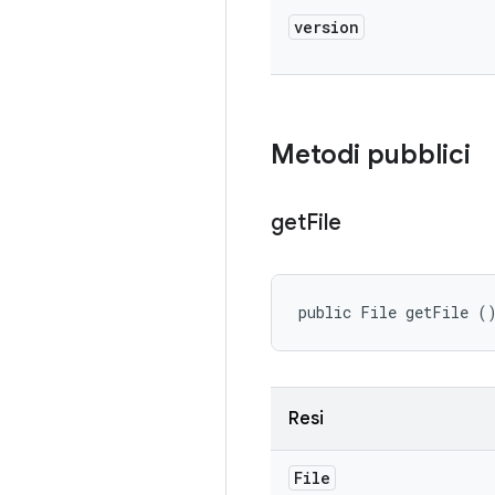
version
Metodi pubblici
get
File
public File getFile (
Resi
File