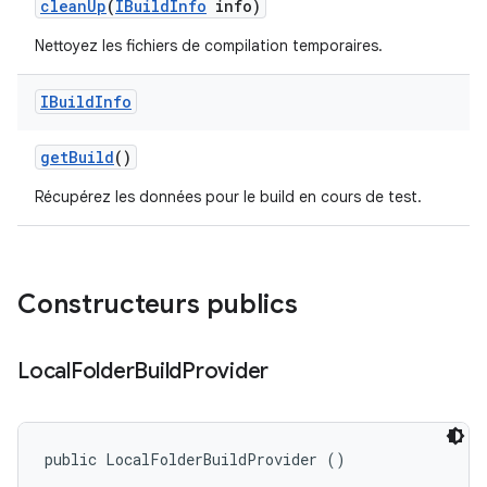
clean
Up
(
IBuild
Info
info)
Nettoyez les fichiers de compilation temporaires.
IBuild
Info
get
Build
()
Récupérez les données pour le build en cours de test.
Constructeurs publics
Local
Folder
Build
Provider
public LocalFolderBuildProvider ()