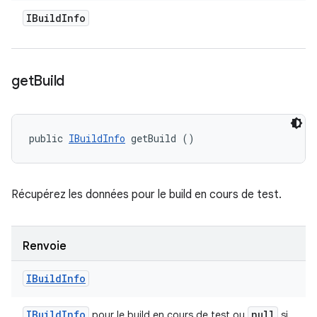
IBuild
Info
get
Build
public 
IBuildInfo
 getBuild ()
Récupérez les données pour le build en cours de test.
Renvoie
IBuild
Info
IBuild
Info
null
pour le build en cours de test ou
si