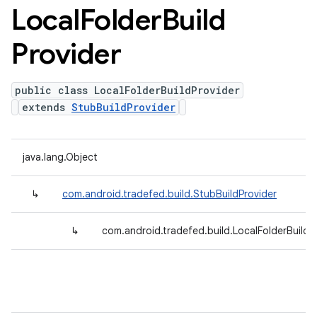
Local
Folder
Build
Provider
public class LocalFolderBuildProvider
extends
StubBuildProvider
java.lang.Object
↳
com.android.tradefed.build.StubBuildProvider
↳
com.android.tradefed.build.LocalFolderBuildP