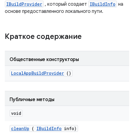
IBuildProvider
, который создает
IBuildInfo
на
основе предоставленного локального пути.
Краткое содержание
Общественные конструкторы
Local
App
Build
Provider
()
Публичные методы
void
clean
Up
(
IBuild
Info
info)