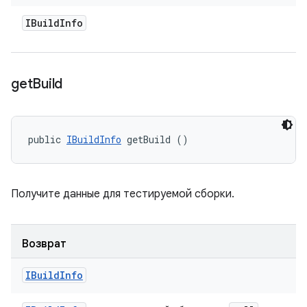
IBuild
Info
get
Build
public 
IBuildInfo
 getBuild ()
Получите данные для тестируемой сборки.
Возврат
IBuild
Info