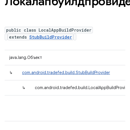
Локалапбуилдпровид
public class LocalAppBuildProvider
extends
StubBuildProvider
java.lang.Объект
↳
com.android.tradefed.build.StubBuildProvider
↳
com.android.tradefed.build.LocalAppBuildProvide