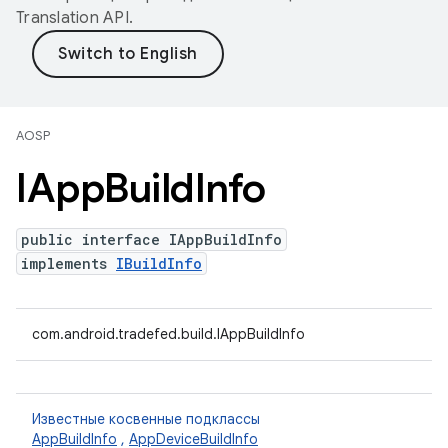
Translation API
.
AOSP
IApp
Build
Info
public interface IAppBuildInfo
implements
IBuildInfo
com.android.tradefed.build.IAppBuildInfo
Известные косвенные подклассы
AppBuildInfo
,
AppDeviceBuildInfo