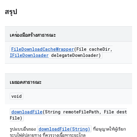
สรุป
เครื่องมือสร้างสาธารณะ
File
Download
Cache
Wrapper
(File cache
Dir
,
IFile
Downloader
delegate
Downloader)
เมธอดสาธารณะ
void
download
File
(String remote
File
Path
,
File dest
File)
downloadFile(String)
รูปแบบอื่นของ
ที่อนุญาตให้ผู้เรียก
ระบุไฟล์ปลายทาง ที่ควรวางเนื้อหาระยะไกล