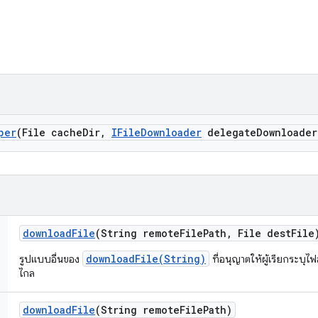
per
(File cache
Dir
,
IFile
Downloader
delegate
Downloader
download
File
(String remote
File
Path
,
File dest
File
downloadFile(String)
รูปแบบอื่นของ
ที่อนุญาตให้ผู้เรียกระบุไ
ไกล
download
File
(String remote
File
Path)