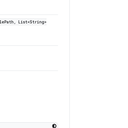
le
Path
,
List<String>