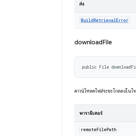
ส่ง
Build
Retrieval
Error
download
File
public File downloadF
ดาวน์โหลดไฟล์ระยะไกลลงในไฟล์ช
พารามิเตอร์
remote
File
Path