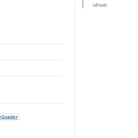
isFresh
nloader