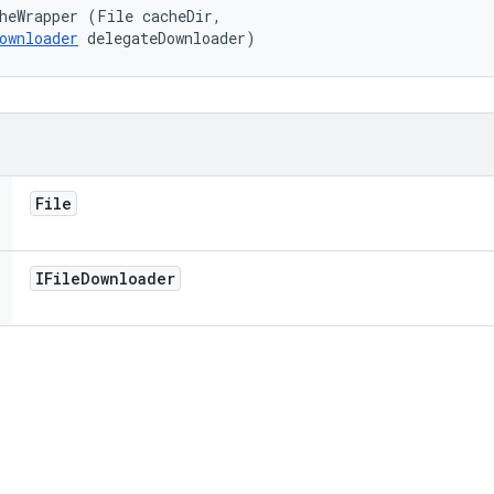
heWrapper (File cacheDir, 

ownloader
 delegateDownloader)
File
IFile
Downloader