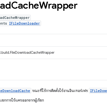
ad
Cache
Wrapper
oadCacheWrapper
ents
IFileDownloader
d.build.FileDownloadCacheWrapper
leDownloadCache
ขณะที่ใช้การติดตั้งใช้งานอินเทอร์เฟซ
IFileDow
รแยกการใช้แคชออกจากผู้เรียก