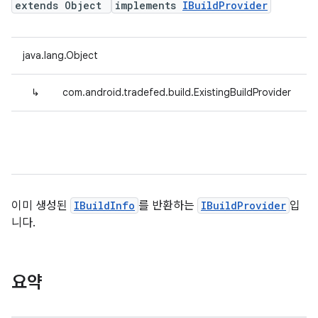
extends Object
implements
IBuildProvider
java.lang.Object
↳
com.android.tradefed.build.ExistingBuildProvider
이미 생성된
IBuildInfo
를 반환하는
IBuildProvider
입
니다.
요약