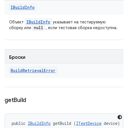
IBuild
Info
IBuild
Info
Объект
указывает на тестируемую
null
сборку или
, если тестовая сборка недоступна.
Броски
Build
Retrieval
Error
get
Build
public 
IBuildInfo
 getBuild (
ITestDevice
 device)