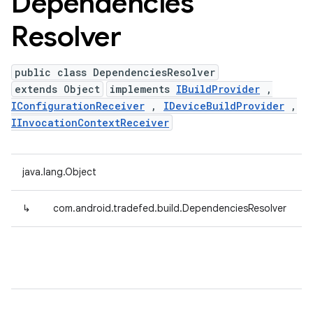
Dependencies
Resolver
public class DependenciesResolver
extends Object
implements
IBuildProvider
,
IConfigurationReceiver
,
IDeviceBuildProvider
,
IInvocationContextReceiver
java.lang.Object
↳
com.android.tradefed.build.DependenciesResolver