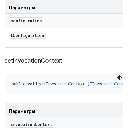
Параметры
configuration
IConfiguration
set
Invocation
Context
public void setInvocationContext (
IInvocationConte
Параметры
invocation
Context