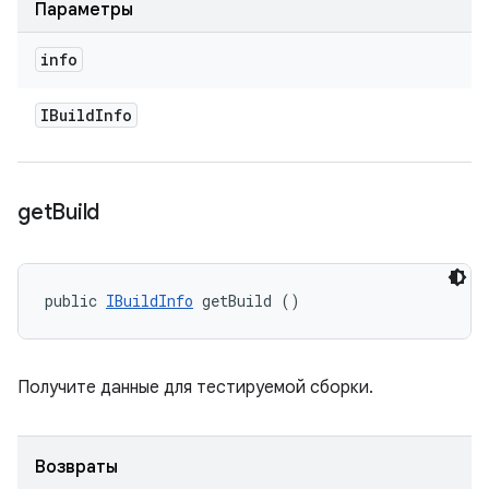
Параметры
info
IBuild
Info
get
Build
public 
IBuildInfo
 getBuild ()
Получите данные для тестируемой сборки.
Возвраты