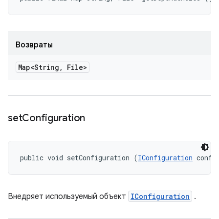
Возвраты
Map<String
,
File>
set
Configuration
public void setConfiguration (
IConfiguration
 confi
Внедряет используемый объект
IConfiguration
.