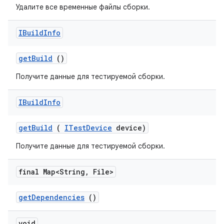
Удалите все временные файлы сборки.
IBuild
Info
get
Build
()
Получите данные для тестируемой сборки.
IBuild
Info
get
Build
(
ITest
Device
device)
Получите данные для тестируемой сборки.
final Map<String
,
File>
get
Dependencies
()
void