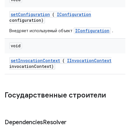
set
Configuration
(
IConfiguration
configuration)
IConfiguration
Внедряет используемый объект
.
void
set
Invocation
Context
(
IInvocation
Context
invocation
Context)
Государственные строители
Dependencies
Resolver