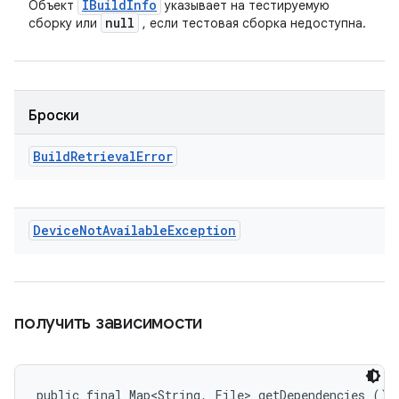
IBuild
Info
Объект
указывает на тестируемую
null
сборку или
, если тестовая сборка недоступна.
Броски
Build
Retrieval
Error
Device
Not
Available
Exception
получить зависимости
public final Map<String, File> getDependencies ()