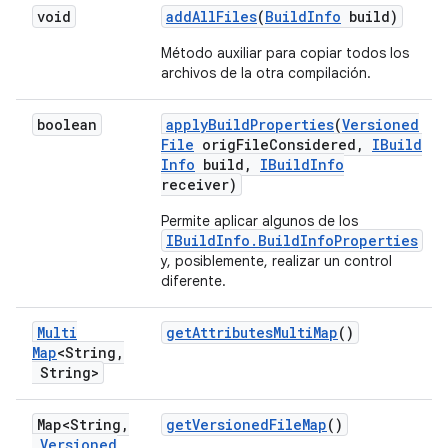
void
add
All
Files
(
Build
Info
build)
Método auxiliar para copiar todos los
archivos de la otra compilación.
boolean
apply
Build
Properties
(
Versioned
File
orig
File
Considered
,
IBuild
Info
build
,
IBuild
Info
receiver)
Permite aplicar algunos de los
IBuildInfo.BuildInfoProperties
y, posiblemente, realizar un control
diferente.
Multi
get
Attributes
Multi
Map
()
Map
<String
,
String>
Map<String
,
get
Versioned
File
Map
()
Versioned