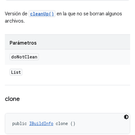
Versión de
cleanUp()
en la que no se borran algunos
archivos.
Parámetros
do
Not
Clean
List
clone
public 
IBuildInfo
 clone ()