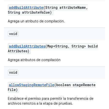
add
Build
Attribute
(String attribute
Name
,
String attribute
Value)
Agrega un atributo de compilación.
void
add
Build
Attributes
(Map<String
,
String> build
Attributes)
Agrega atributos de compilación
void
allow
Staging
Remote
File
(boolean stage
Remote
File)
Establece el permiso para permitir la transferencia de
archivos remotos a la etapa de pruebas.