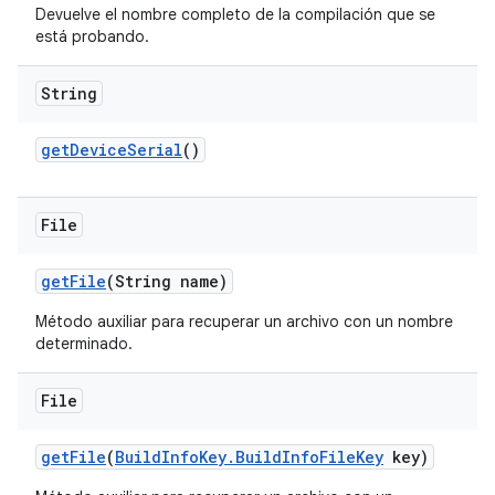
Devuelve el nombre completo de la compilación que se
está probando.
String
get
Device
Serial
()
File
get
File
(String name)
Método auxiliar para recuperar un archivo con un nombre
determinado.
File
get
File
(
Build
Info
Key
.
Build
Info
File
Key
key)