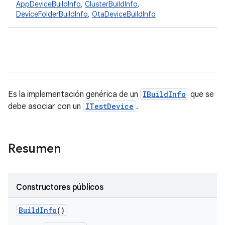
AppDeviceBuildInfo
,
ClusterBuildInfo
,
DeviceFolderBuildInfo
,
OtaDeviceBuildInfo
Es la implementación genérica de un
IBuildInfo
que se
debe asociar con un
ITestDevice
.
Resumen
Constructores públicos
Build
Info
()