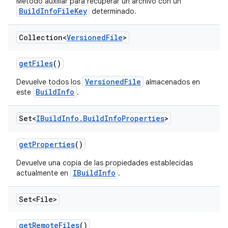
Método auxiliar para recuperar un archivo con un
BuildInfoFileKey
determinado.
Collection<
Versioned
File
>
get
Files
()
VersionedFile
Devuelve todos los
almacenados en
BuildInfo
este
.
Set<
IBuild
Info
.
Build
Info
Properties
>
get
Properties
()
Devuelve una copia de las propiedades establecidas
IBuildInfo
actualmente en
.
Set<File>
get
Remote
Files
()