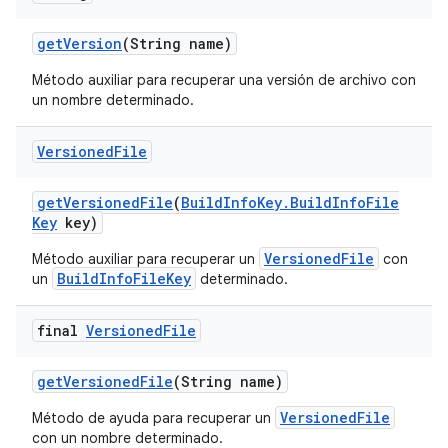
get
Version
(String name)
Método auxiliar para recuperar una versión de archivo con
un nombre determinado.
Versioned
File
get
Versioned
File
(
Build
Info
Key
.
Build
Info
File
Key
key)
VersionedFile
Método auxiliar para recuperar un
con
BuildInfoFileKey
un
determinado.
final
Versioned
File
get
Versioned
File
(String name)
VersionedFile
Método de ayuda para recuperar un
con un nombre determinado.