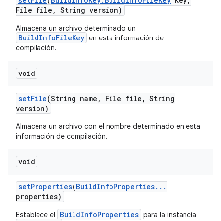
set
File
(
Build
Info
Key
.
Build
Info
File
Key
key
,
File file
,
String version)
Almacena un archivo determinado un
BuildInfoFileKey
en esta información de
compilación.
void
set
File
(String name
,
File file
,
String
version)
Almacena un archivo con el nombre determinado en esta
información de compilación.
void
set
Properties
(
Build
Info
Properties
.
.
.
properties)
BuildInfoProperties
Establece el
para la instancia