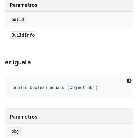
Parámetros
build
Build
Info
es igual a
public boolean equals (Object obj)
Parámetros
obj