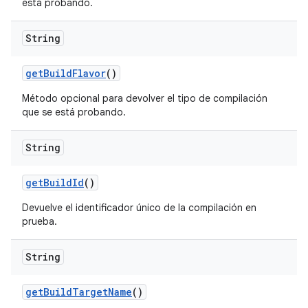
está probando.
String
get
Build
Flavor
()
Método opcional para devolver el tipo de compilación
que se está probando.
String
get
Build
Id
()
Devuelve el identificador único de la compilación en
prueba.
String
get
Build
Target
Name
()