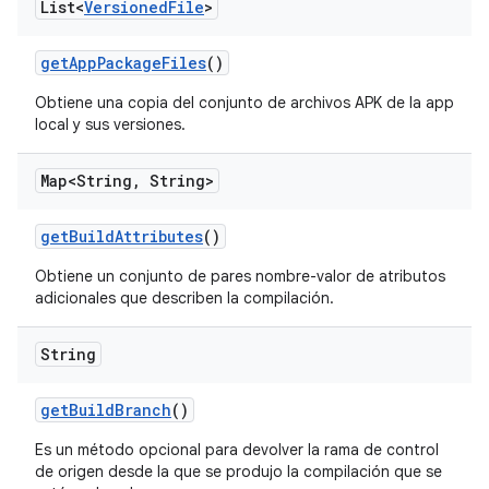
List<
Versioned
File
>
get
App
Package
Files
()
Obtiene una copia del conjunto de archivos APK de la app
local y sus versiones.
Map<String
,
String>
get
Build
Attributes
()
Obtiene un conjunto de pares nombre-valor de atributos
adicionales que describen la compilación.
String
get
Build
Branch
()
Es un método opcional para devolver la rama de control
de origen desde la que se produjo la compilación que se