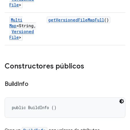
File
>
Multi
get
Versioned
File
Map
Full
()
Map
<String
,
Versioned
File
>
Constructores públicos
Build
Info
public BuildInfo ()