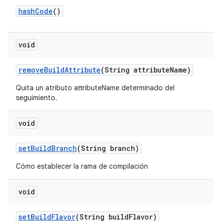
hash
Code
()
void
remove
Build
Attribute
(String attribute
Name)
Quita un atributo attributeName determinado del
seguimiento.
void
set
Build
Branch
(String branch)
Cómo establecer la rama de compilación
void
set
Build
Flavor
(String build
Flavor)