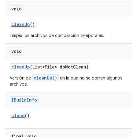
void
clean
Up
()
Limpia los archivos de compilación temporales.
void
clean
Up
(List<File> do
Not
Clean)
cleanUp()
Versión de
en la que no se borran algunos
archivos.
IBuild
Info
clone
()
final void