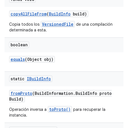
copy
All
File
From
(
Build
Info
build)
VersionedFile
Copia todos los
de una compilación
determinada a esta.
boolean
equals
(Object obj)
static
IBuild
Info
from
Proto
(Build
Information
.
Build
Info proto
Build)
toProto()
Operación inversa a
para recuperar la
instancia.