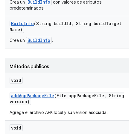
BuildInfo
Crea un
con valores de atributos
predeterminados.
Build
Info
(String build
Id
,
String build
Target
Name)
BuildInfo
Crea un
.
Métodos públicos
void
add
App
Package
File
(File app
Package
File
,
String
version)
Agrega el archivo APK local y su versión asociada.
void