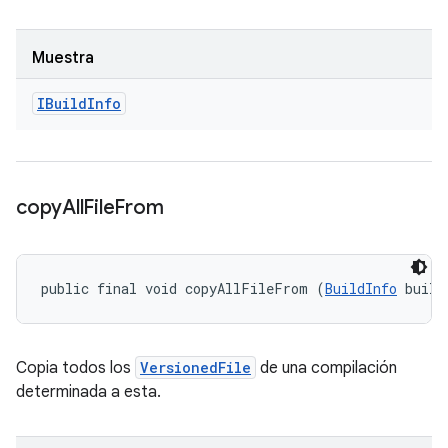
Muestra
IBuild
Info
copy
All
File
From
public final void copyAllFileFrom (
BuildInfo
 build
Copia todos los
VersionedFile
de una compilación
determinada a esta.