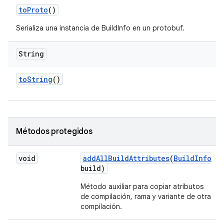
to
Proto
()
Serializa una instancia de BuildInfo en un protobuf.
String
to
String
()
Métodos protegidos
void
add
All
Build
Attributes
(
Build
Info
build)
Método auxiliar para copiar atributos
de compilación, rama y variante de otra
compilación.