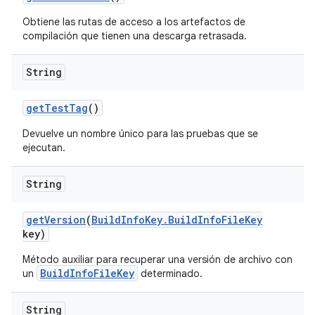
Obtiene las rutas de acceso a los artefactos de
compilación que tienen una descarga retrasada.
String
get
Test
Tag
()
Devuelve un nombre único para las pruebas que se
ejecutan.
String
get
Version
(
Build
Info
Key
.
Build
Info
File
Key
key)
Método auxiliar para recuperar una versión de archivo con
BuildInfoFileKey
un
determinado.
String