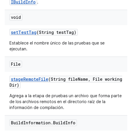
IBuildInfo
.
void
set
Test
Tag
(String test
Tag)
Establece el nombre único de las pruebas que se
ejecutan.
File
stage
Remote
File
(String file
Name
,
File working
Dir)
Agrega a la etapa de pruebas un archivo que forma parte
de los archivos remotos en el directorio raíz de la
información de compilación.
Build
Information
.
Build
Info