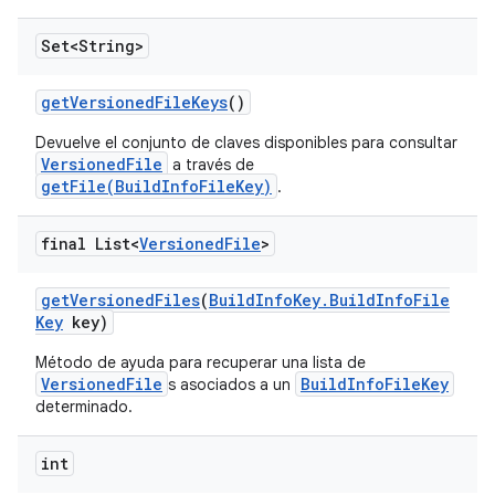
Set<String>
get
Versioned
File
Keys
()
Devuelve el conjunto de claves disponibles para consultar
VersionedFile
a través de
getFile(BuildInfoFileKey)
.
final List<
Versioned
File
>
get
Versioned
Files
(
Build
Info
Key
.
Build
Info
File
Key
key)
Método de ayuda para recuperar una lista de
VersionedFile
BuildInfoFileKey
s asociados a un
determinado.
int