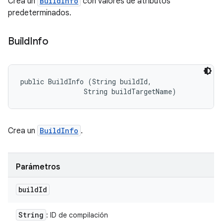
Crea un
BuildInfo
con valores de atributos
predeterminados.
Build
Info
public BuildInfo (String buildId, 

                String buildTargetName)
Crea un
BuildInfo
.
Parámetros
build
Id
String
: ID de compilación