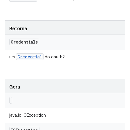
Retorna
Credentials
Credential
um
do oauth2
Gera
java.io.IOException