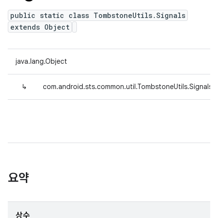
public static class TombstoneUtils.Signals
extends Object
java.lang.Object
↳
com.android.sts.common.util.TombstoneUtils.Signals
요약
상수