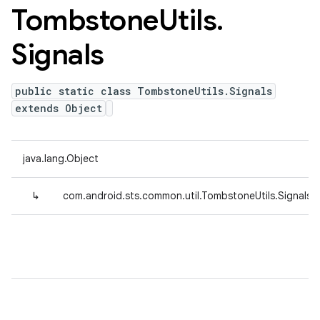
Tombstone
Utils
.
Signals
public static class TombstoneUtils.Signals
extends Object
java.lang.Object
↳
com.android.sts.common.util.TombstoneUtils.Signals