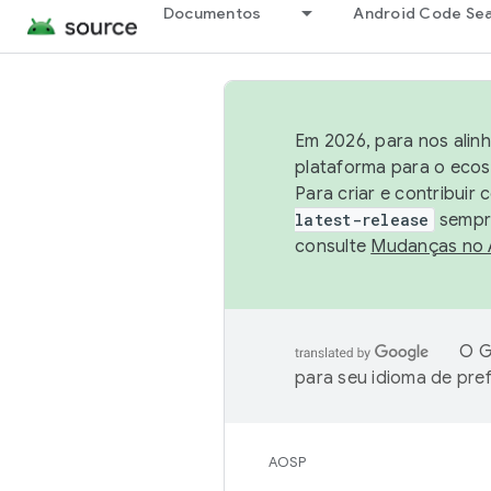
Documentos
Android Code Se
Em 2026, para nos alin
plataforma para o ecos
Para criar e contribuir
latest-release
sempre
consulte
Mudanças no
O G
para seu idioma de pre
AOSP