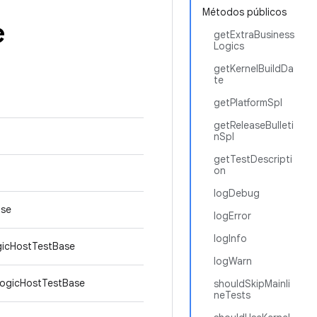
Métodos públicos
e
getExtraBusiness
Logics
getKernelBuildDa
te
getPlatformSpl
getReleaseBulleti
nSpl
getTestDescripti
on
logDebug
ase
logError
logInfo
gicHostTestBase
logWarn
LogicHostTestBase
shouldSkipMainli
neTests