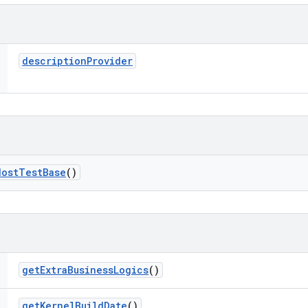
description
Provider
Host
Test
Base
()
get
Extra
Business
Logics
()
get
Kernel
Build
Date
()