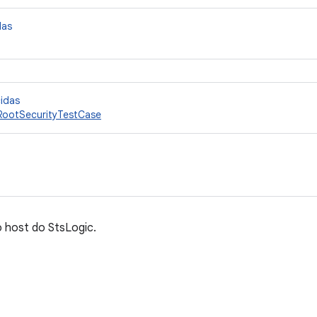
das
cidas
RootSecurityTestCase
 host do StsLogic.