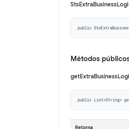
Sts
Extra
Business
Logi
public StsExtraBusine
Métodos público
get
Extra
Business
Log
public List<String> ge
Retorna