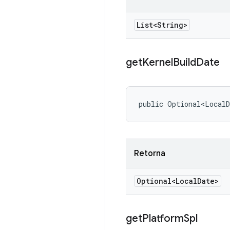
List<String>
get
Kernel
Build
Date
public Optional<LocalD
Retorna
Optional<Local
Date>
get
Platform
Spl