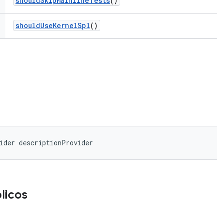
should
Skip
Mainline
Tests
()
should
Use
Kernel
Spl
()
ider descriptionProvider
licos