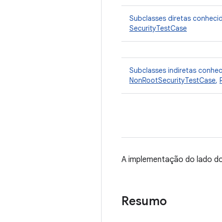
Subclasses diretas conheci
SecurityTestCase
Subclasses indiretas conhe
NonRootSecurityTestCase
,
A implementação do lado do
Resumo