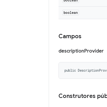
boolean
boolean
Campos
description
Provider
public DescriptionProv
Construtores púb