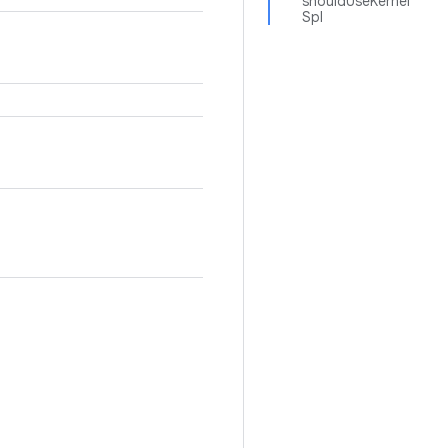
shouldUseKernel
Spl