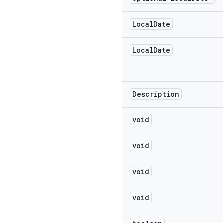
Local
Date
Local
Date
Description
void
void
void
void