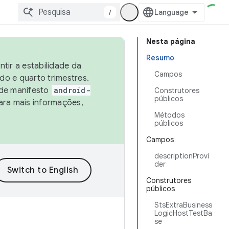
/
Nesta página
Resumo
tir a estabilidade da
Campos
o e quarto trimestres.
 de manifesto
android-
Construtores
públicos
ara mais informações,
Métodos
públicos
Campos
descriptionProvi
der
Construtores
públicos
StsExtraBusiness
LogicHostTestBa
se