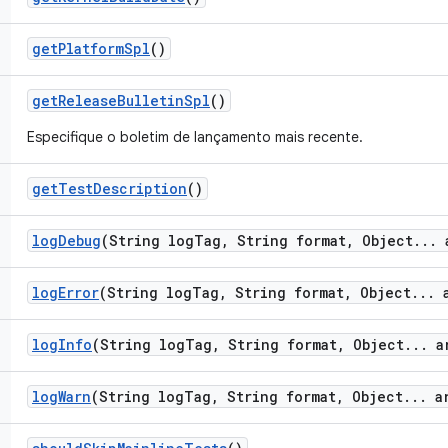
get
Platform
Spl
()
get
Release
Bulletin
Spl
()
Especifique o boletim de lançamento mais recente.
get
Test
Description
()
log
Debug
(String log
Tag
,
String format
,
Object
.
.
.
a
log
Error
(String log
Tag
,
String format
,
Object
.
.
.
a
log
Info
(String log
Tag
,
String format
,
Object
.
.
.
ar
log
Warn
(String log
Tag
,
String format
,
Object
.
.
.
ar