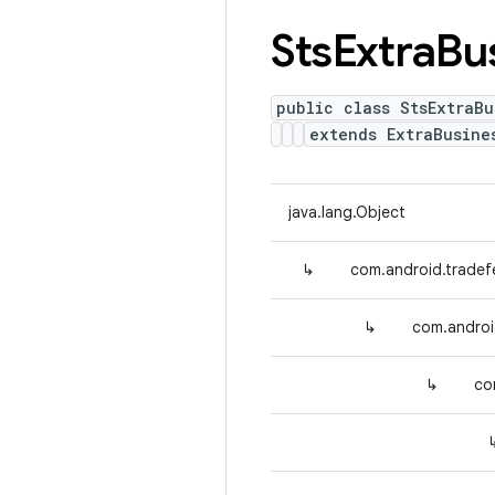
Sts
Extra
Bu
public class StsExtraBu
extends ExtraBusine
java.lang.Object
↳
com.android.tradef
↳
com.androi
↳
co