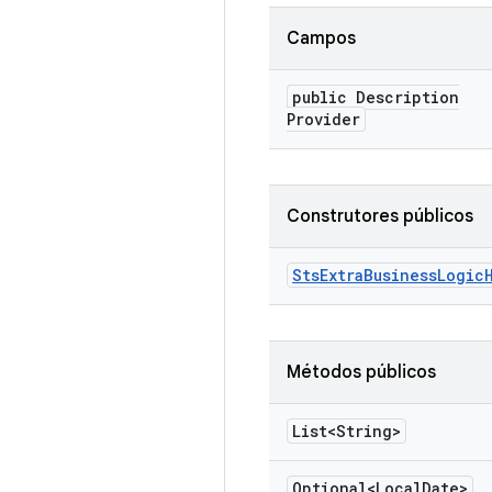
Campos
public Description
Provider
Construtores públicos
Sts
Extra
Business
Logic
Métodos públicos
List<String>
Optional<Local
Date>