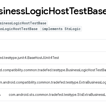
siness
Logic
Host
Test
Bas
sinessLogicHostTestBase
ssLogicHostTestBase
implements StsLogic
ed.testtype.junit4.BaseHostJUnit4Test
d.compatibility.common.tradefed.testtype.BusinessLogicHostTestB
m.android.compatibility.common.tradefed.testtype.ExtraBusinessLo
↳
com.android.sts.common.tradefed.testtype.StsExtraBusiness