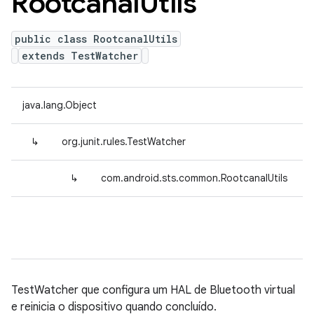
Rootcanal
Utils
public class RootcanalUtils
extends TestWatcher
java.lang.Object
↳
org.junit.rules.TestWatcher
↳
com.android.sts.common.RootcanalUtils
TestWatcher que configura um HAL de Bluetooth virtual
e reinicia o dispositivo quando concluído.