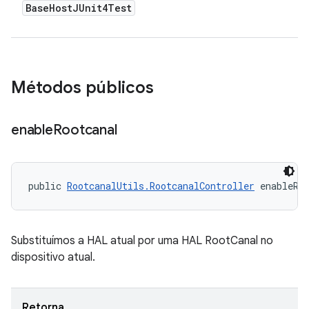
Base
Host
JUnit4Test
Métodos públicos
enable
Rootcanal
public 
RootcanalUtils.RootcanalController
 enableRo
Substituímos a HAL atual por uma HAL RootCanal no
dispositivo atual.
Retorna