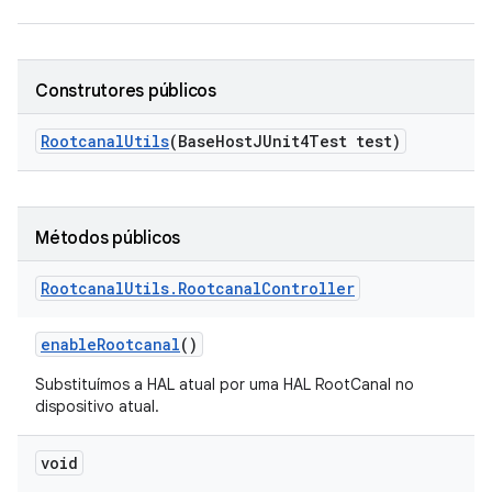
Construtores públicos
Rootcanal
Utils
(Base
Host
JUnit4Test test)
Métodos públicos
Rootcanal
Utils
.
Rootcanal
Controller
enable
Rootcanal
()
Substituímos a HAL atual por uma HAL RootCanal no
dispositivo atual.
void