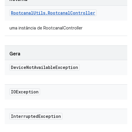
Rootcanal
Utils
.
Rootcanal
Controller
uma instância de RootcanalController
Gera
Device
Not
Available
Exception
IOException
Interrupted
Exception