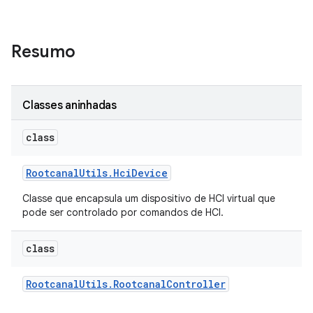
Resumo
Classes aninhadas
class
Rootcanal
Utils
.
Hci
Device
Classe que encapsula um dispositivo de HCI virtual que
pode ser controlado por comandos de HCI.
class
Rootcanal
Utils
.
Rootcanal
Controller