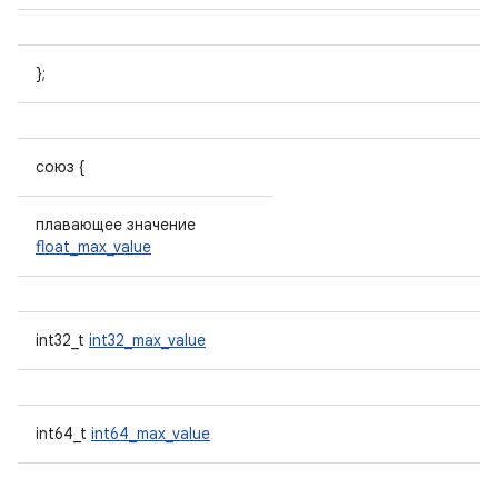
};
союз {
плавающее значение
float_max_value
int32_t
int32_max_value
int64_t
int64_max_value