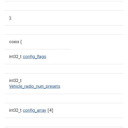
};
союз {
int32_t
config_flags
int32_t
Vehicle_radio_num_presets
int32_t
config_array
[4]