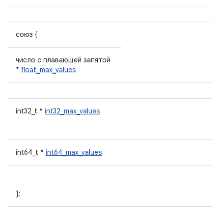
союз {
число с плавающей запятой
*
float_max_values
int32_t *
int32_max_values
int64_t *
int64_max_values
};