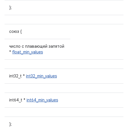
};
союз {
число с плавающей запятой
*
float_min_values
int32_t *
int32_min_values
int64_t *
int64_min_values
};