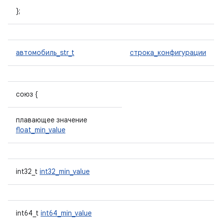
};
автомобиль_str_t
строка_конфигурации
союз {
плавающее значение
float_min_value
int32_t
int32_min_value
int64_t
int64_min_value