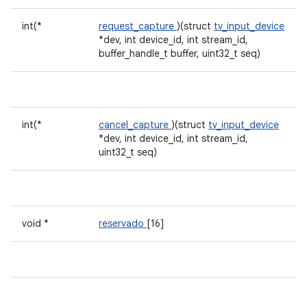
int(*
request_capture
)(struct
tv_input_device
*dev, int device_id, int stream_id,
buffer_handle_t buffer, uint32_t seq)
int(*
cancel_capture
)(struct
tv_input_device
*dev, int device_id, int stream_id,
uint32_t seq)
void *
reservado
[16]