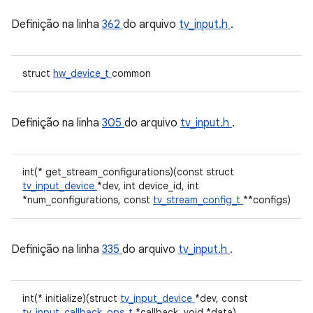
Definição na linha
362
do arquivo
tv_input.h
.
struct
hw_device_t
common
Definição na linha
305
do arquivo
tv_input.h
.
int(* get_stream_configurations)(const struct
tv_input_device
*dev, int device_id, int
*num_configurations, const
tv_stream_config_t
**configs)
Definição na linha
335
do arquivo
tv_input.h
.
int(* initialize)(struct
tv_input_device
*dev, const
tv_input_callback_ops_t
*callback, void *data)