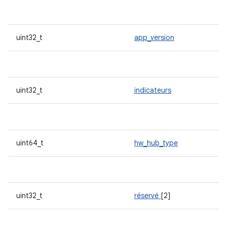
uint32_t
app_version
uint32_t
indicateurs
uint64_t
hw_hub_type
uint32_t
réservé
[2]