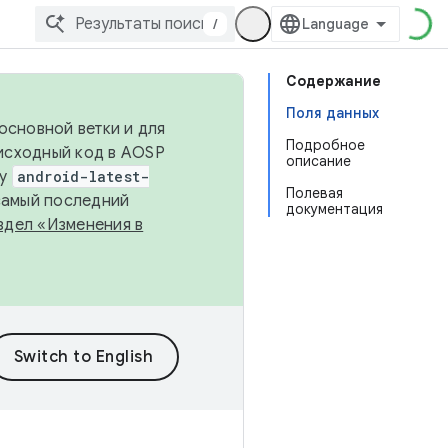
/
Содержание
Поля данных
основной ветки и для
Подробное
исходный код в AOSP
описание
ку
android-latest-
Полевая
 самый последний
документация
здел «Изменения в