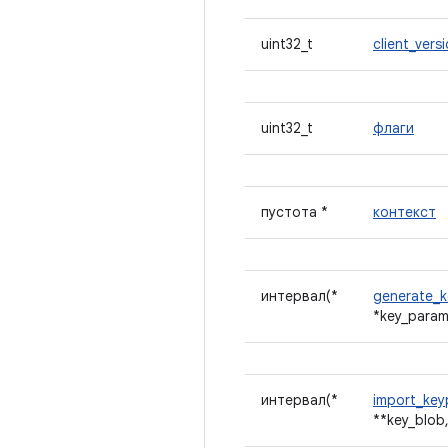
uint32_t
client_vers
uint32_t
флаги
пустота *
контекст
интервал(*
generate_k
*key_params
интервал(*
import_key
**key_blob,