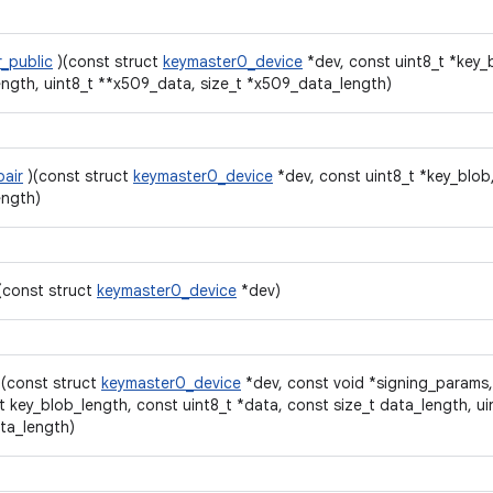
r_public
)(const struct
keymaster0_device
*dev, const uint8_t *key_b
ength, uint8_t **x509_data, size_t *x509_data_length)
pair
)(const struct
keymaster0_device
*dev, const uint8_t *key_blob,
ength)
(const struct
keymaster0_device
*dev)
(const struct
keymaster0_device
*dev, const void *signing_params,
t key_blob_length, const uint8_t *data, const size_t data_length, ui
ta_length)