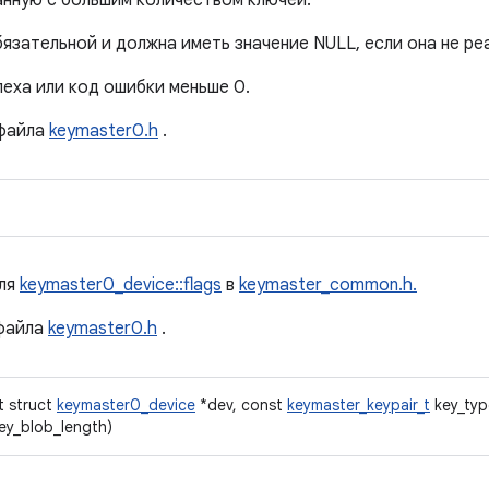
занную с большим количеством ключей.
язательной и должна иметь значение NULL, если она не ре
пеха или код ошибки меньше 0.
файла
keymaster0.h
.
для
keymaster0_device::flags
в
keymaster_common.h.
файла
keymaster0.h
.
t struct
keymaster0_device
*dev, const
keymaster_keypair_t
key_typ
key_blob_length)