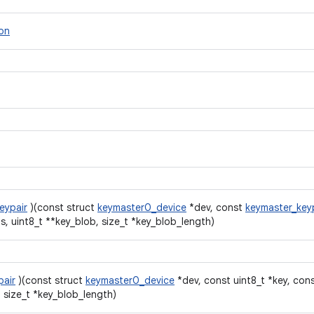
ion
eypair
)(const struct
keymaster0_device
*dev, const
keymaster_keyp
, uint8_t **key_blob, size_t *key_blob_length)
pair
)(const struct
keymaster0_device
*dev, const uint8_t *key, cons
 size_t *key_blob_length)