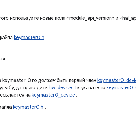
о используйте новые поля «module_api_version» и «hal_ap
файла
keymaster0.h
.
ая
 keymaster. Это
должен
быть первый член
keymaster0_devi
туры будут приводить
hw_device_t
к указателю
keymaster0_
ссылается на
keymaster0_device
.
айла
keymaster0.h
.