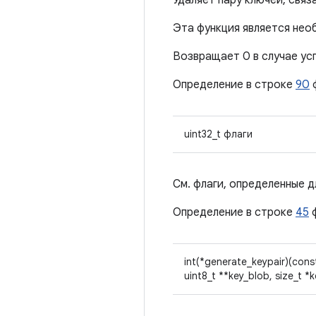
Удаляет пару ключей, свя
Эта функция является необ
Возвращает 0 в случае ус
Определение в строке
90
uint32_t флаги
См. флаги, определенные 
Определение в строке
45
int(*generate_keypair)(cons
uint8_t **key_blob, size_t *