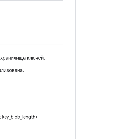
 хранилища ключей.
ализована.
t key_blob_length)