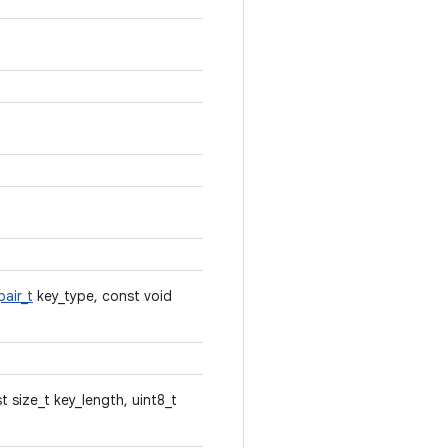
air_t
key_type, const void
t size_t key_length, uint8_t