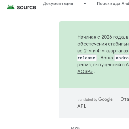
Документация
Поиск кода And
Начиная с 2026 года, 
обеспечения стабильн
во 2-м и 4-м квартала
release
. Ветка
andro
релиз, выпущенный в 
AOSP»
.
Эта
API
.
AOSP