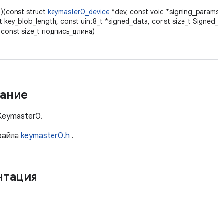
)(const struct
keymaster0_device
*dev, const void *signing_params
t key_blob_length, const uint8_t *signed_data, const size_t Signed
, const size_t подпись_длина)
ание
Keymaster0.
айла
keymaster0.h
.
нтация