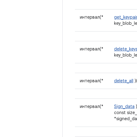
интервал(*
get_keypai
key_blob_l
интервал(*
delete_key
key_blob_l
интервал(*
delete_all
)
интервал(*
Sign_data
)
const size_
*signed_da