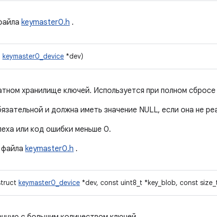
файла
keymaster0.h
.
t
keymaster0_device
*dev)
ратном хранилище ключей. Используется при полном сбросе
язательной и должна иметь значение NULL, если она не ре
пеха или код ошибки меньше 0.
файла
keymaster0.h
.
struct
keymaster0_device
*dev, const uint8_t *key_blob, const size_