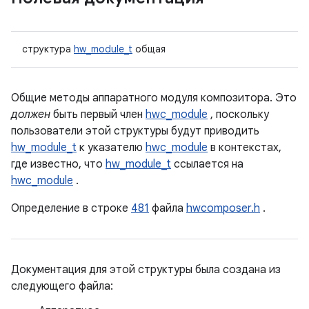
структура
hw_module_t
общая
Общие методы аппаратного модуля композитора. Это
должен
быть первый член
hwc_module
, поскольку
пользователи этой структуры будут приводить
hw_module_t
к указателю
hwc_module
в контекстах,
где известно, что
hw_module_t
ссылается на
hwc_module
.
Определение в строке
481
файла
hwcomposer.h
.
Документация для этой структуры была создана из
следующего файла: