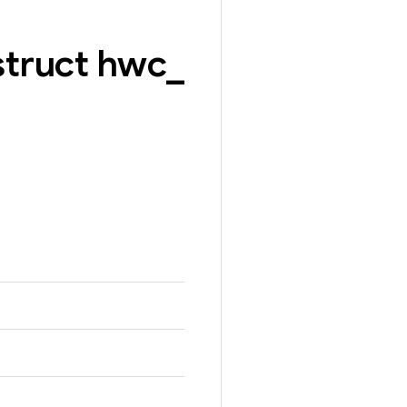
struct hwc
_