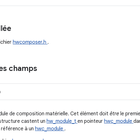
llée
ichier
hwcomposer.h
.
des champs
n
le de composition matérielle. Cet élément doit
être
le prem
e structure castent un
hw_module_t
en pointeur
hwc_module
da
t référence à un
hwc_module
.