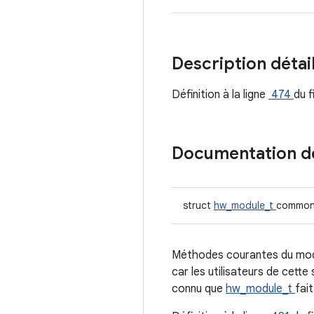
Description détai
Définition à la ligne
474
du f
Documentation 
struct
hw_module_t
commo
Méthodes courantes du modu
car les utilisateurs de cett
connu que
hw_module_t
fai