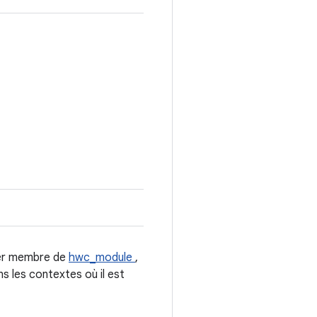
ier membre de
hwc_module
,
ns les contextes où il est