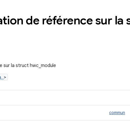
ion de référence sur la 
 sur la struct hwc_module
.h
>
commun