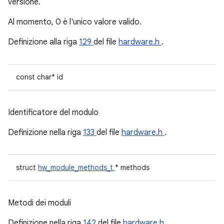
versione.
Al momento, 0 è l'unico valore valido.
Definizione alla riga
129
del file
hardware.h
.
const char* id
Identificatore del modulo
Definizione nella riga
133
del file
hardware.h
.
struct
hw_module_methods_t
* methods
Metodi dei moduli
Definizione nella riga
142
del file
hardware.h
.