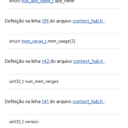
struct
hub_app_name_t
app_name
Definição na linha
139
do arquivo
context_hub.h
.
struct
mem_range_t
mem_usage[2]
Definição na linha
142
do arquivo
context_hub.h
.
uint32_t num_mem_ranges
Definição na linha
141
do arquivo
context_hub.h
.
uint32_t version