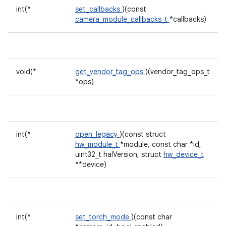
int(*
set_callbacks
)(const
camera_module_callbacks_t
*callbacks)
void(*
get_vendor_tag_ops
)(vendor_tag_ops_t
*ops)
int(*
open_legacy
)(const struct
hw_module_t
*module, const char *id,
uint32_t halVersion, struct
hw_device_t
**device)
int(*
set_torch_mode
)(const char