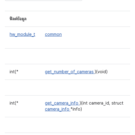
ฟิลด์ข้อมูล
hw_module_t
common
int(*
get_number_of_cameras
)(void)
int(*
get_camera_info
)(int camera_id, struct
camera_info
*info)