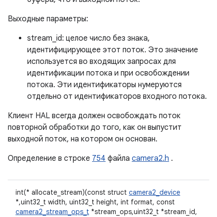
Выходные параметры:
stream_id: целое число без знака,
идентифицирующее этот поток. Это значение
используется во входящих запросах для
идентификации потока и при освобождении
потока. Эти идентификаторы нумеруются
отдельно от идентификаторов входного потока.
Клиент HAL всегда должен освобождать поток
повторной обработки до того, как он выпустит
выходной поток, на котором он основан.
Определение в строке
754
файла
camera2.h
.
int(* allocate_stream)(const struct
camera2_device
*,uint32_t width, uint32_t height, int format, const
camera2_stream_ops_t
*stream_ops,uint32_t *stream_id,