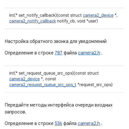
int(* set_notify_callback)(const struct
camera2_device
*,
camera2_notify_callback
notify_cb, void *user)
Настройка обратного звонка для уведомлений
Определение в строке
787
файла
camera2.h
.
int(* set_request_queue_src_ops)(const struct
camera2_device
*, const
camera2_request_queue_src_ops_t
*request_src_ops)
Передайте методы интерфейса очереди входных
запросов.
Определение в строке
536
файла
camera2.h
.