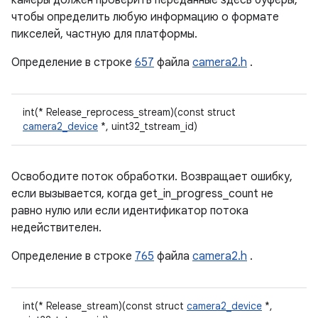
камеры должен проверить переданные здесь буферы,
чтобы определить любую информацию о формате
пикселей, частную для платформы.
Определение в строке
657
файла
camera2.h
.
int(* Release_reprocess_stream)(const struct
camera2_device
*, uint32_tstream_id)
Освободите поток обработки. Возвращает ошибку,
если вызывается, когда get_in_progress_count не
равно нулю или если идентификатор потока
недействителен.
Определение в строке
765
файла
camera2.h
.
int(* Release_stream)(const struct
camera2_device
*,