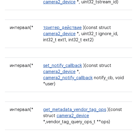
camera2_device
*, uint32_tstream_id)
интервал(*
триггер_действие
)(const struct
camera2_device
*, uint32_t ignore_id,
int32_t ext1, int32_t ext2)
интервал(*
set_notify_callback
)(const struct
camera2_device
*,
camera2_notify_callback
notify_cb, void
*user)
интервал(*
get_metadata_vendor_tag_ops
)(const
struct
camera2_device
*,vendor_tag_query_ops_t **ops)