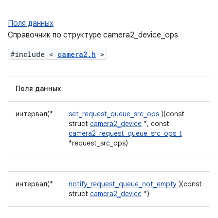
Поля данных
Справочник по структуре camera2_device_ops
#include <
camera2.h
>
Поля данных
интервал(*
set_request_queue_src_ops
)(const
struct
camera2_device
*, const
camera2_request_queue_src_ops_t
*request_src_ops)
интервал(*
notify_request_queue_not_empty
)(const
struct
camera2_device
*)