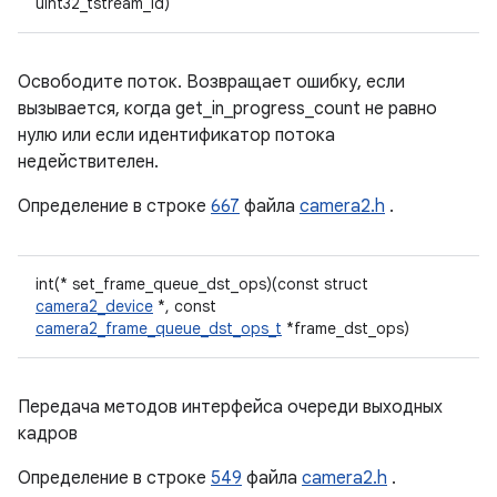
uint32_tstream_id)
Освободите поток. Возвращает ошибку, если
вызывается, когда get_in_progress_count не равно
нулю или если идентификатор потока
недействителен.
Определение в строке
667
файла
camera2.h
.
int(* set_frame_queue_dst_ops)(const struct
camera2_device
*, const
camera2_frame_queue_dst_ops_t
*frame_dst_ops)
Передача методов интерфейса очереди выходных
кадров
Определение в строке
549
файла
camera2.h
.