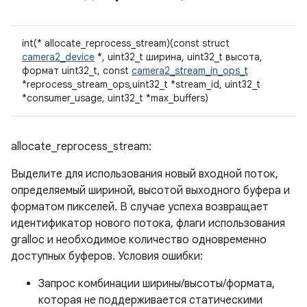
int(* allocate_reprocess_stream)(const struct
camera2_device
*, uint32_t ширина, uint32_t высота,
формат uint32_t, const
camera2_stream_in_ops_t
*reprocess_stream_ops,uint32_t *stream_id, uint32_t
*consumer_usage, uint32_t *max_buffers)
allocate_reprocess_stream:
Выделите для использования новый входной поток,
определяемый шириной, высотой выходного буфера и
форматом пикселей. В случае успеха возвращает
идентификатор нового потока, флаги использования
gralloc и необходимое количество одновременно
доступных буферов. Условия ошибки:
Запрос комбинации ширины/высоты/формата,
которая не поддерживается статическими