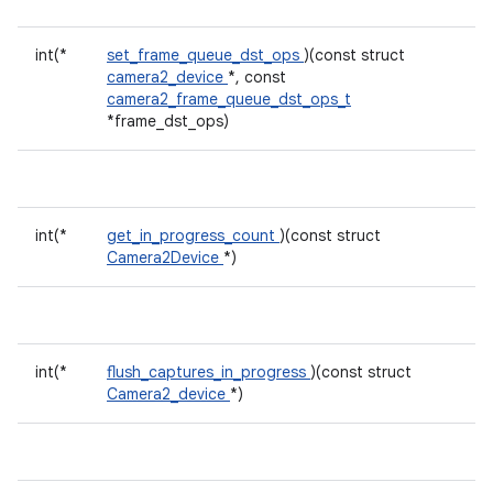
int(*
set_frame_queue_dst_ops
)(const struct
camera2_device
*, const
camera2_frame_queue_dst_ops_t
*frame_dst_ops)
int(*
get_in_progress_count
)(const struct
Camera2Device
*)
int(*
flush_captures_in_progress
)(const struct
Camera2_device
*)