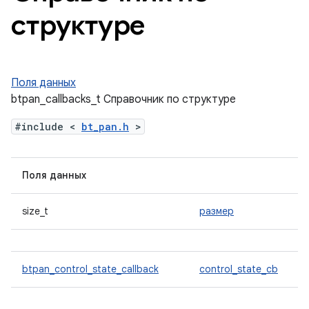
структуре
Поля данных
btpan_callbacks_t Справочник по структуре
#include <
bt_pan.h
>
Поля данных
size_t
размер
btpan_control_state_callback
control_state_cb