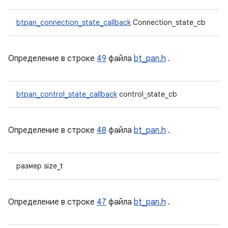
btpan_connection_state_callback
Connection_state_cb
Определение в строке
49
файла
bt_pan.h
.
btpan_control_state_callback
control_state_cb
Определение в строке
48
файла
bt_pan.h
.
размер size_t
Определение в строке
47
файла
bt_pan.h
.