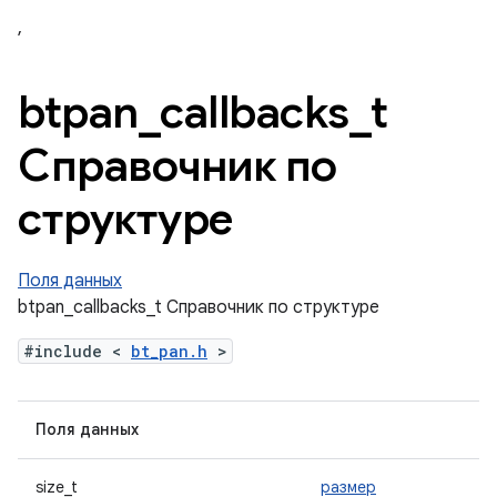
,
btpan
_
callbacks
_
t
Справочник по
структуре
Поля данных
btpan_callbacks_t Справочник по структуре
#include <
bt_pan.h
>
Поля данных
size_t
размер