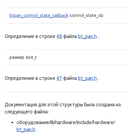
btpan_control_state_callback
control_state_cb
Определение в строке
48
файла
bt_pan.h
.
размер size_t
Определение в строке
47
файла
bt_pan.h
.
Документация для этой структуры была создана из
следующего файла:
оборудование/libhardware/include/hardware/
bt_pan.h