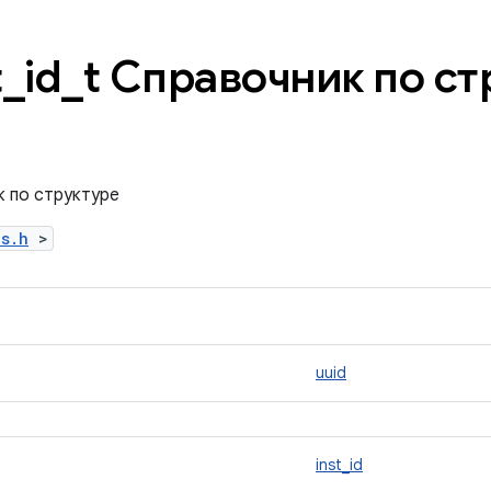
t
_
id
_
t Справочник по ст
к по структуре
es.h
>
uuid
inst_id