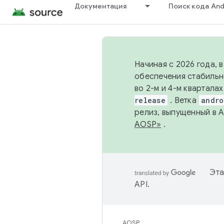
Документация
Поиск кода And
Начиная с 2026 года, 
обеспечения стабильн
во 2-м и 4-м квартала
release
. Ветка
andro
релиз, выпущенный в 
AOSP»
.
Эта
API
.
AOSP