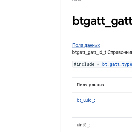
btgatt
_
gat
Поля данных
btgatt_gatt_id_t Справочни
#include <
bt_gatt_typ
Поля данных
bt_uuid_t
uint8_t