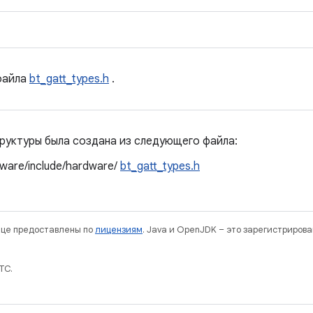
айла
bt_gatt_types.h
.
руктуры была создана из следующего файла:
ware/include/hardware/
bt_gatt_types.h
нице предоставлены по
лицензиям
. Java и OpenJDK – это зарегистриров
TC.