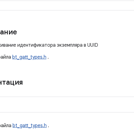
ание
ивание идентификатора экземпляра в UUID
айла
bt_gatt_types.h
.
нтация
айла
bt_gatt_types.h
.