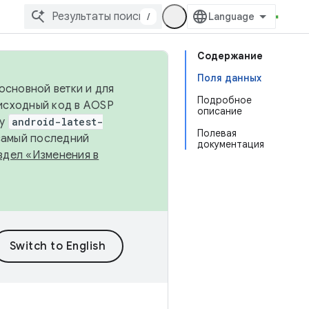
/
Содержание
Поля данных
основной ветки и для
Подробное
исходный код в AOSP
описание
ку
android-latest-
Полевая
 самый последний
документация
здел «Изменения в