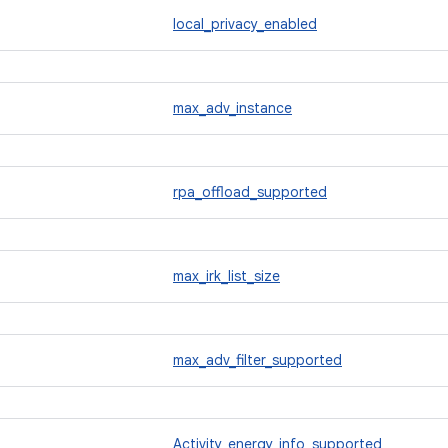
local_privacy_enabled
max_adv_instance
rpa_offload_supported
max_irk_list_size
max_adv_filter_supported
Activity_energy_info_supported