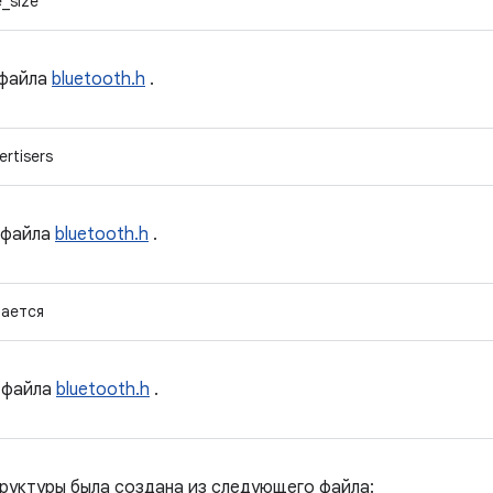
e_size
файла
bluetooth.h
.
ertisers
файла
bluetooth.h
.
вается
файла
bluetooth.h
.
руктуры была создана из следующего файла: