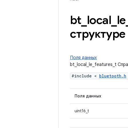
bt
_
local
_
le
структуре
Поля данных
bt_local_le_features_t Спр
#include <
bluetooth.h
Поля данных
uint16_t