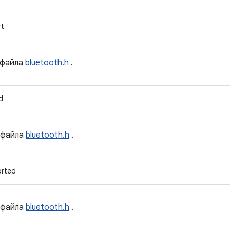
rt
файла
bluetooth.h
.
d
файла
bluetooth.h
.
orted
файла
bluetooth.h
.