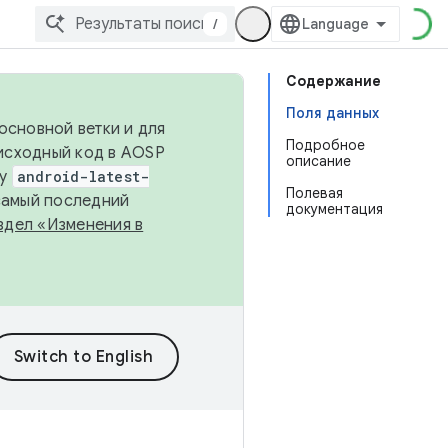
/
Содержание
Поля данных
основной ветки и для
Подробное
исходный код в AOSP
описание
ку
android-latest-
Полевая
 самый последний
документация
здел «Изменения в