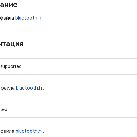
ание
файла
bluetooth.h
.
нтация
o_supported
файла
bluetooth.h
.
rted
файла
bluetooth.h
.