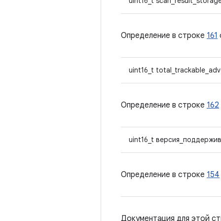
uint16_t scan_result_storag
Определение в строке
161
uint16_t total_trackable_adv
Определение в строке
162
uint16_t версия_поддержи
Определение в строке
154
Документация для этой ст