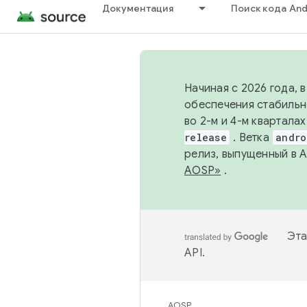
Документация
Поиск кода And
Начиная с 2026 года, 
обеспечения стабильн
во 2-м и 4-м квартала
release
. Ветка
andro
релиз, выпущенный в 
AOSP»
.
Эта
API
.
AOSP