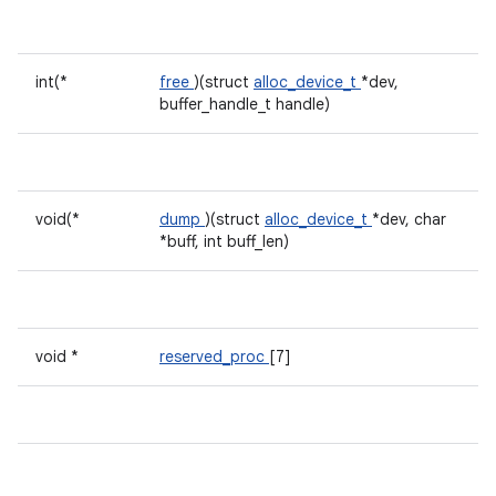
int(*
free
)(struct
alloc_device_t
*dev,
buffer_handle_t handle)
void(*
dump
)(struct
alloc_device_t
*dev, char
*buff, int buff_len)
void *
reserved_proc
[7]